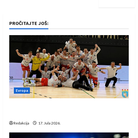
PROČITAJTE JOŠ:
Evropa
Rukometaši Izviđača saznali protivnike u grupi
Evropske lige
Redakcija
17. Jula 2026.