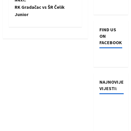
RK Gradačac vs ŠR Čelik
s
Junior
t
FIND US
n
ON
FACEBOOK
a
v
i
NAJNOVIJE
g
VIJESTI:
a
Rukometaši
t
Izviđača
saznali
i
protivnike