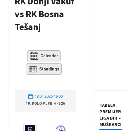
RK Donji Vakuf
vs RK Bosna
Tešanj
Calendar
Standings
18.04.2026 19:00
19. KOLO PLFBIH-S26
TABELA
PREMIJER
LIGA BIH –
MUŠKARCI