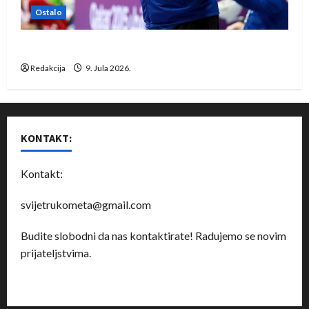
Ostalo
Dragan Marković preuzeo tuniški Club Africain
Redakcija
9. Jula 2026.
KONTAKT:
Kontakt:
svijetrukometa@gmail.com
Budite slobodni da nas kontaktirate! Radujemo se novim
prijateljstvima.