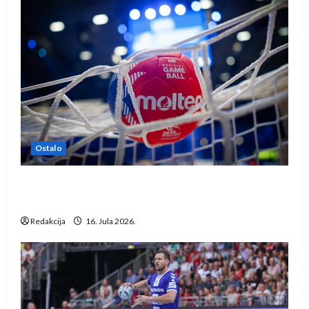
Ostalo
IHF ukinuo suspenziju: Rusija i Bjelorusija
vraćaju se u međunarodni rukomet
Redakcija
16. Jula 2026.