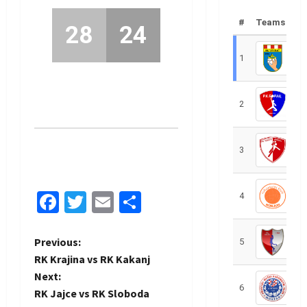
#
Teams
28
24
1
R
2
R
3
R
Facebook
Twitter
Email
Share
4
R
P
Previous:
5
R
RK Krajina vs RK Kakanj
o
Next:
6
S
RK Jajce vs RK Sloboda
s