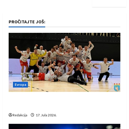
PROČITAJTE JOŠ:
Evropa
Rukometaši Izviđača saznali protivnike u grupi
Evropske lige
Redakcija
17. Jula 2026.