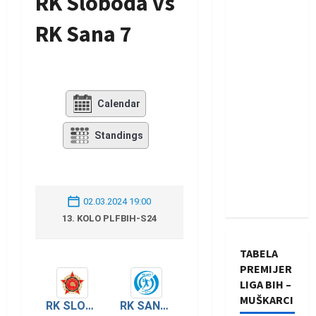
RK Sloboda vs
RK Sana 7
Calendar
Standings
02.03.2024 19:00
13. KOLO PLFBIH-S24
TABELA
PREMIJER
LIGA BIH –
MUŠKARCI
RK SLOBODA
RK SANA 7