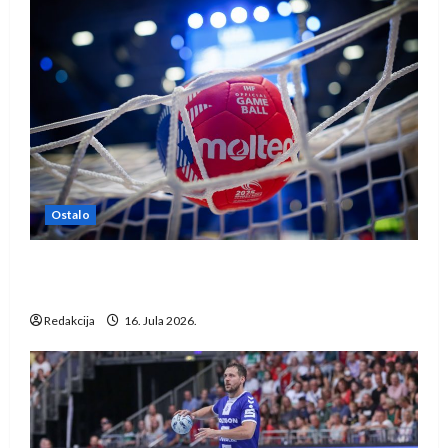
Ostalo
IHF ukinuo suspenziju: Rusija i Bjelorusija
vraćaju se u međunarodni rukomet
Redakcija
16. Jula 2026.