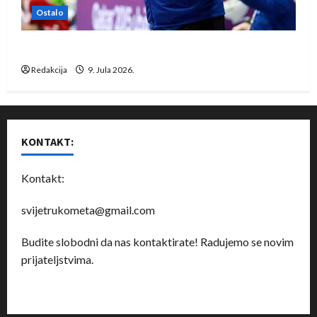
Ostalo
Dragan Marković preuzeo tuniški Club Africain
Redakcija
9. Jula 2026.
KONTAKT:
Kontakt:
svijetrukometa@gmail.com
Budite slobodni da nas kontaktirate! Radujemo se novim
prijateljstvima.