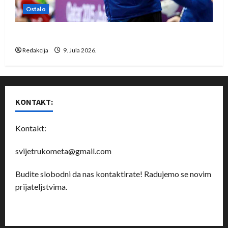
Ostalo
Dragan Marković preuzeo tuniški Club Africain
Redakcija
9. Jula 2026.
KONTAKT:
Kontakt:
svijetrukometa@gmail.com
Budite slobodni da nas kontaktirate! Radujemo se novim
prijateljstvima.