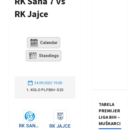
RK Sana 7 vs
RK Jajce
Calendar
Standings
24.09.2022 19:00
1. KOLO PLFBIH-S23
TABELA
PREMIJER
LIGA BIH –
MUŠKARCI
RK SANA 7
RK JAJCE