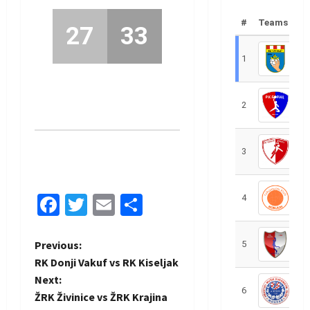
#
Teams
27
33
1
R
2
R
3
R
Facebook
Twitter
Email
Share
4
R
P
Previous:
5
R
RK Donji Vakuf vs RK Kiseljak
o
Next:
6
S
ŽRK Živinice vs ŽRK Krajina
s