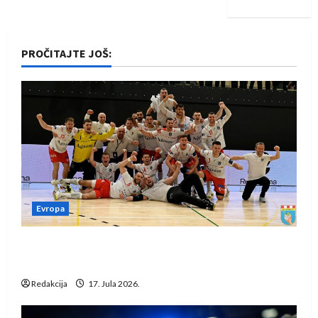
PROČITAJTE JOŠ:
Evropa
Rukometaši Izviđača saznali protivnike u grupi
Evropske lige
Redakcija
17. Jula 2026.