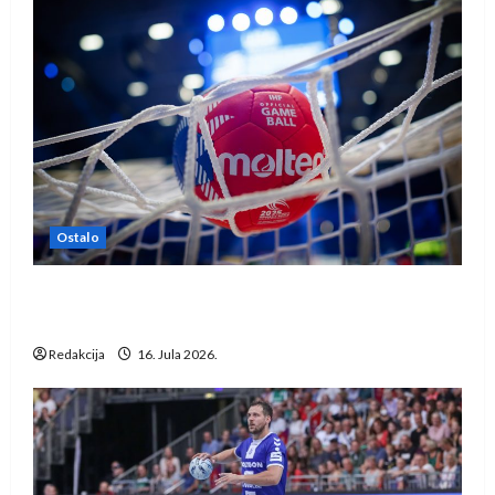
Ostalo
IHF ukinuo suspenziju: Rusija i Bjelorusija
vraćaju se u međunarodni rukomet
Redakcija
16. Jula 2026.