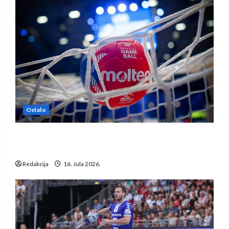
Ostalo
IHF ukinuo suspenziju: Rusija i Bjelorusija
vraćaju se u međunarodni rukomet
Redakcija
16. Jula 2026.