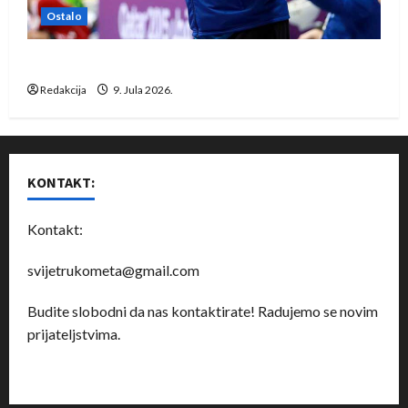
Ostalo
Dragan Marković preuzeo tuniški Club Africain
Redakcija
9. Jula 2026.
KONTAKT:
Kontakt:
svijetrukometa@gmail.com
Budite slobodni da nas kontaktirate! Radujemo se novim
prijateljstvima.