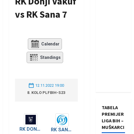
RK Donji Vakuf
vs RK Sana 7
Calendar
Standings
12.11.2022 19:00
8. KOLO PLFBIH-S23
TABELA
PREMIJER
LIGA BIH –
MUŠKARCI
RK DONJI VAKUF
RK SANA 7