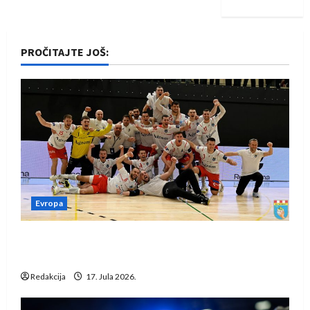
PROČITAJTE JOŠ:
Evropa
Rukometaši Izviđača saznali protivnike u grupi
Evropske lige
Redakcija
17. Jula 2026.