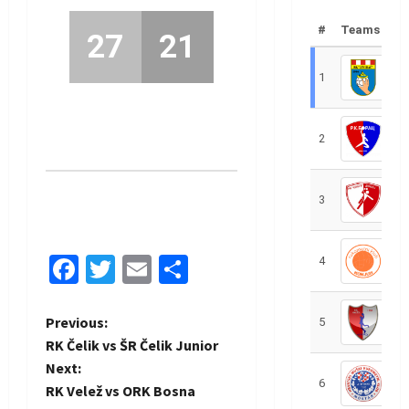
#
Teams
27
21
1
R
2
R
3
R
Facebook
Twitter
Email
Share
4
R
P
Previous:
5
R
RK Čelik vs ŠR Čelik Junior
o
Next:
6
S
RK Velež vs ORK Bosna
s