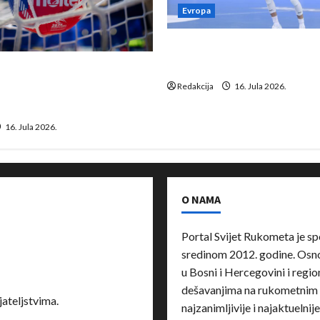
Evropa
Kentin Mahé novo pojačanj
Neckar Löwena
suspenziju: Rusija i
a vraćaju se u međunarodni
Redakcija
16. Jula 2026.
16. Jula 2026.
O NAMA
Portal Svijet Rukometa je sp
sredinom 2012. godine. Osnov
u Bosni i Hercegovini i region
dešavanjima na rukometnim 
ateljstvima.
najzanimljivije i najaktuelnij