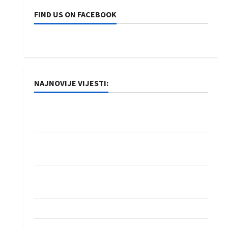
FIND US ON FACEBOOK
NAJNOVIJE VIJESTI:
Rukometaši Izviđača saznali protivnike u grupi
Evropske lige
IHF ukinuo suspenziju: Rusija i Bjelorusija
vraćaju se u međunarodni rukomet
Kentin Mahé novo pojačanje Rhein-Neckar
Löwena
Dragan Marković preuzeo tuniški Club Africain