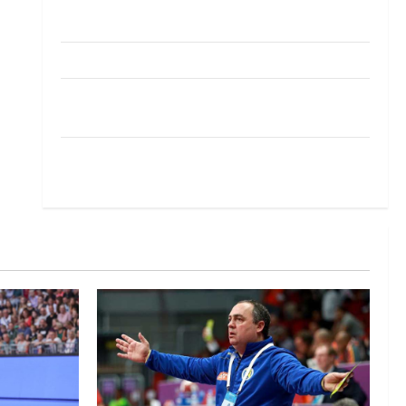
Pobjeda omladinske reprezentacije BiH na
otvaranju Evropskog prvenstva
Amar Herić novi je rukometaš Krivaje
RK Izviđač Agram izborio nastup u EHF
European League za sezonu 2026./2027.
Horvat trener obnovljenog Zagreba: Nadam se
iskoraku