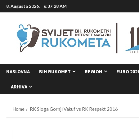
Skip
8. Augusta 2026.
6:37:29 AM
to
content
NASLOVNA
BIH RUKOMET
REGION
EURO 202
ARHIVA
Home
RK Sloga Gornji Vakuf vs RK Respekt 2016