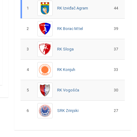
1
RK Izviđač Agram
44
2
RK Borac M:tel
39
3
RK Sloga
37
4
RK Konjuh
33
5
RK Vogošća
30
6
SRK Zrinjski
27