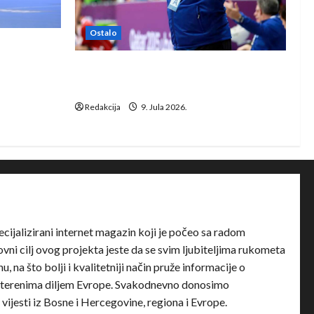
Ostalo
e Rhein-
Dragan Marković preuzeo tuniški
Club Africain
Redakcija
9. Jula 2026.
ecijalizirani internet magazin koji je počeo sa radom
ni cilj ovog projekta jeste da se svim ljubiteljima rukometa
u, na što bolji i kvalitetniji način pruže informacije o
terenima diljem Evrope. Svakodnevno donosimo
e vijesti iz Bosne i Hercegovine, regiona i Evrope.