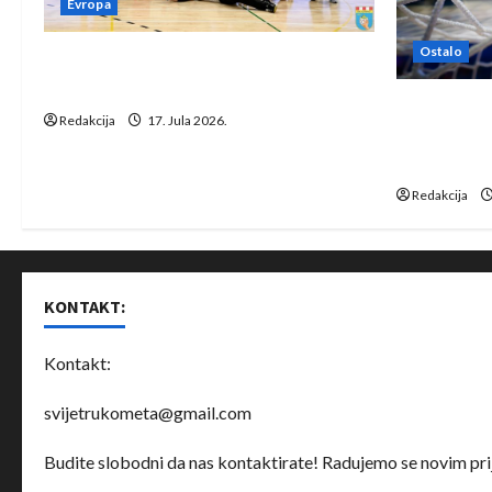
Evropa
Ostalo
Rukometaši Izviđača saznali
protivnike u grupi Evropske lige
IHF ukinuo 
Redakcija
17. Jula 2026.
Bjelorusij
rukomet
Redakcija
KONTAKT:
Kontakt:
svijetrukometa@gmail.com
Budite slobodni da nas kontaktirate! Radujemo se novim prij