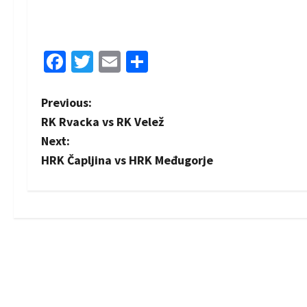
Facebook
Twitter
Email
Share
P
Previous:
RK Rvacka vs RK Velež
o
Next:
s
HRK Čapljina vs HRK Međugorje
t
n
a
v