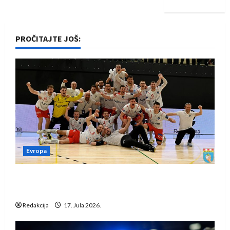
PROČITAJTE JOŠ:
Evropa
Rukometaši Izviđača saznali protivnike u grupi
Evropske lige
Redakcija
17. Jula 2026.