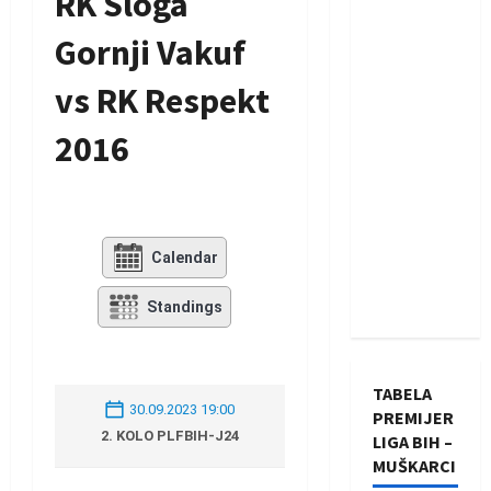
RK Sloga
Gornji Vakuf
vs RK Respekt
2016
Calendar
Standings
TABELA
30.09.2023 19:00
PREMIJER
2. KOLO PLFBIH-J24
LIGA BIH –
MUŠKARCI