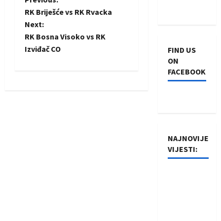
P
RK Briješće vs RK Rvacka
o
Next:
RK Bosna Visoko vs RK
s
Izviđač CO
FIND US
ON
t
FACEBOOK
n
a
v
NAJNOVIJE
i
VIJESTI:
g
Rukometaši
a
Izviđača
saznali
t
protivnike