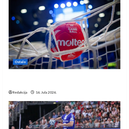
Ostalo
IHF ukinuo suspenziju: Rusija i Bjelorusija
vraćaju se u međunarodni rukomet
Redakcija
16. Jula 2026.