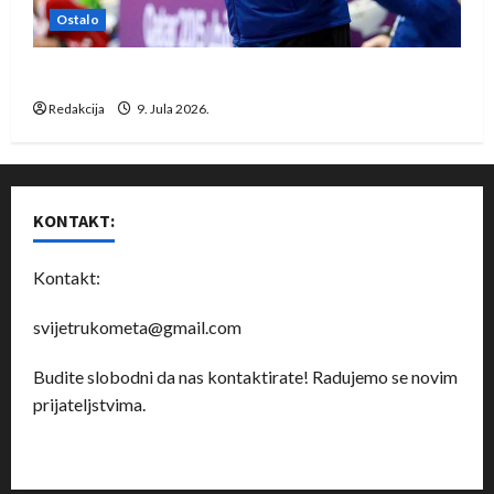
Ostalo
Dragan Marković preuzeo tuniški Club Africain
Redakcija
9. Jula 2026.
KONTAKT:
Kontakt:
svijetrukometa@gmail.com
Budite slobodni da nas kontaktirate! Radujemo se novim
prijateljstvima.