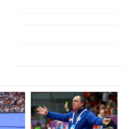
Pobjeda omladinske reprezentacije BiH na
otvaranju Evropskog prvenstva
Amar Herić novi je rukometaš Krivaje
RK Izviđač Agram izborio nastup u EHF
European League za sezonu 2026./2027.
Horvat trener obnovljenog Zagreba: Nadam se
iskoraku