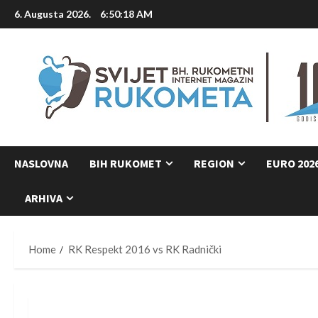
Skip
6. Augusta 2026.
6:50:19 AM
to
content
NASLOVNA
BIH RUKOMET
REGION
EURO 202
ARHIVA
Home
RK Respekt 2016 vs RK Radnički