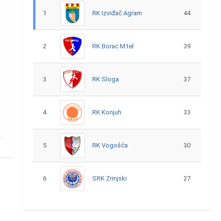
1
RK Izviđač Agram
44
2
RK Borac M:tel
39
3
RK Sloga
37
4
RK Konjuh
33
5
RK Vogošća
30
6
SRK Zrinjski
27