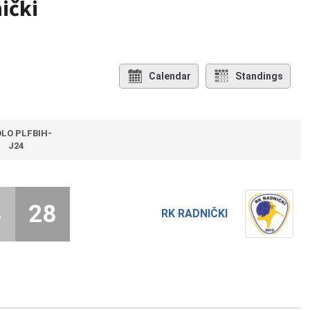
ički
Calendar
Standings
OLO PLFBIH-
J24
4
28
RK RADNIČKI