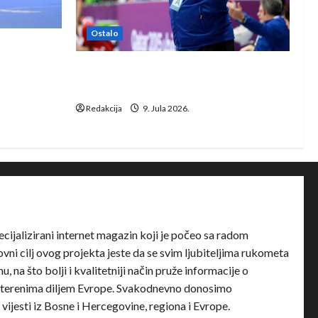
Ostalo
e Rhein-
Dragan Marković preuzeo tuniški
Club Africain
Redakcija
9. Jula 2026.
ecijalizirani internet magazin koji je počeo sa radom
ni cilj ovog projekta jeste da se svim ljubiteljima rukometa
u, na što bolji i kvalitetniji način pruže informacije o
terenima diljem Evrope. Svakodnevno donosimo
e vijesti iz Bosne i Hercegovine, regiona i Evrope.