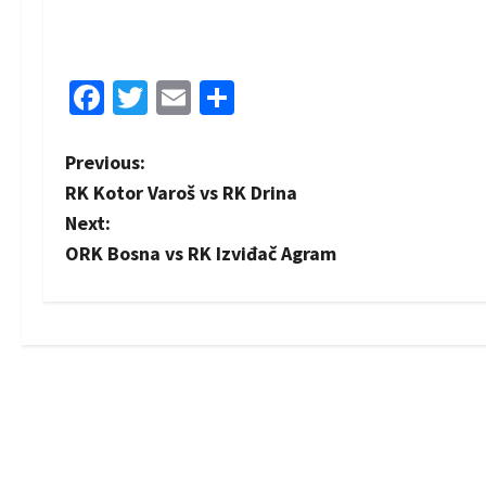
Facebook
Twitter
Email
Share
P
Previous:
RK Kotor Varoš vs RK Drina
o
Next:
s
ORK Bosna vs RK Izviđač Agram
t
n
a
v