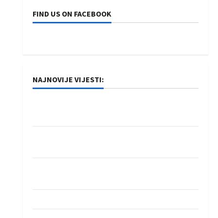
FIND US ON FACEBOOK
NAJNOVIJE VIJESTI:
Rukometaši Izviđača saznali protivnike u grupi
Evropske lige
IHF ukinuo suspenziju: Rusija i Bjelorusija
vraćaju se u međunarodni rukomet
Kentin Mahé novo pojačanje Rhein-Neckar
Löwena
Dragan Marković preuzeo tuniški Club Africain