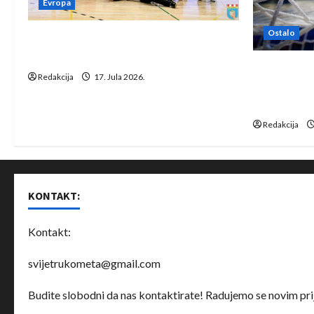
Evropa
Ostalo
Rukometaši Izviđača saznali
protivnike u grupi Evropske lige
IHF ukinuo 
Redakcija
17. Jula 2026.
Bjelorusij
rukomet
Redakcija
KONTAKT:
Kontakt:
svijetrukometa@gmail.com
Budite slobodni da nas kontaktirate! Radujemo se novim prij