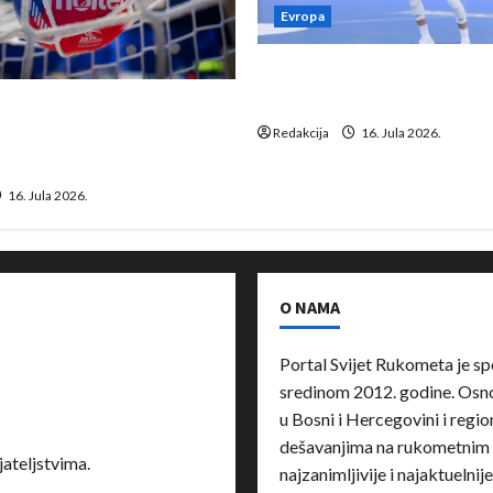
Evropa
Kentin Mahé novo pojačanj
Neckar Löwena
suspenziju: Rusija i
a vraćaju se u međunarodni
Redakcija
16. Jula 2026.
16. Jula 2026.
O NAMA
Portal Svijet Rukometa je sp
sredinom 2012. godine. Osnov
u Bosni i Hercegovini i region
dešavanjima na rukometnim 
ateljstvima.
najzanimljivije i najaktuelnij