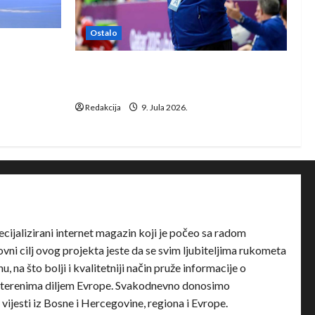
Ostalo
e Rhein-
Dragan Marković preuzeo tuniški
Club Africain
Redakcija
9. Jula 2026.
ecijalizirani internet magazin koji je počeo sa radom
ni cilj ovog projekta jeste da se svim ljubiteljima rukometa
u, na što bolji i kvalitetniji način pruže informacije o
terenima diljem Evrope. Svakodnevno donosimo
e vijesti iz Bosne i Hercegovine, regiona i Evrope.