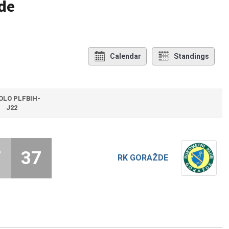
de
Calendar
Standings
KOLO PLFBIH-
J22
7
37
RK GORAŽDE