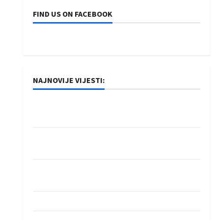
FIND US ON FACEBOOK
NAJNOVIJE VIJESTI:
Rukometaši Izviđača saznali protivnike u grupi
Evropske lige
IHF ukinuo suspenziju: Rusija i Bjelorusija
vraćaju se u međunarodni rukomet
Kentin Mahé novo pojačanje Rhein-Neckar
Löwena
Dragan Marković preuzeo tuniški Club Africain