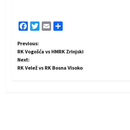
Facebook
Twitter
Email
Share
P
Previous:
RK Vogošća vs HMRK Zrinjski
o
Next:
s
RK Velež vs RK Bosna Visoko
t
n
a
v