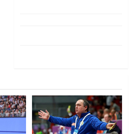
Pobjeda omladinske reprezentacije BiH na
otvaranju Evropskog prvenstva
Amar Herić novi je rukometaš Krivaje
RK Izviđač Agram izborio nastup u EHF
European League za sezonu 2026./2027.
Horvat trener obnovljenog Zagreba: Nadam se
iskoraku