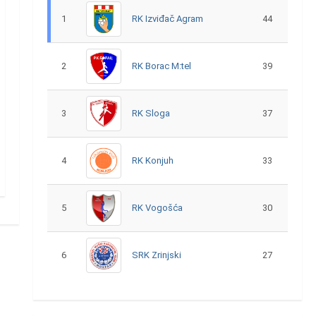
1
RK Izviđač Agram
44
2
RK Borac M:tel
39
3
RK Sloga
37
4
RK Konjuh
33
5
RK Vogošća
30
6
SRK Zrinjski
27