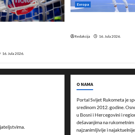
Evropa
Kentin Mahé novo pojačanj
Neckar Löwena
suspenziju: Rusija i
a vraćaju se u međunarodni
Redakcija
16. Jula 2026.
16. Jula 2026.
O NAMA
Portal Svijet Rukometa je sp
sredinom 2012. godine. Osnov
u Bosni i Hercegovini i region
dešavanjima na rukometnim 
ateljstvima.
najzanimljivije i najaktuelnij