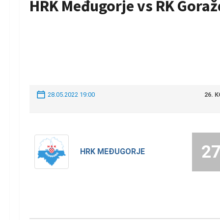
HRK Međugorje vs RK Goraž
28.05.2022 19:00
26. 
2
HRK MEĐUGORJE