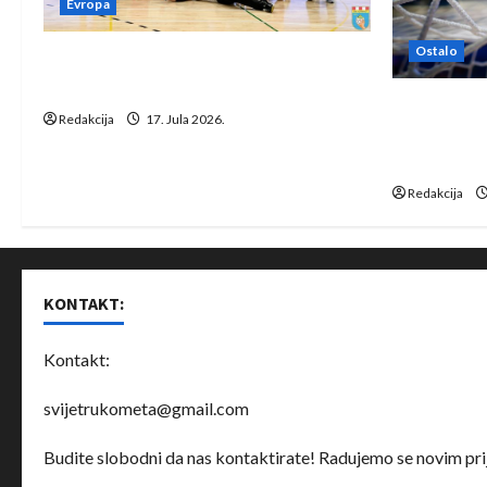
Evropa
Ostalo
Rukometaši Izviđača saznali
protivnike u grupi Evropske lige
IHF ukinuo 
Redakcija
17. Jula 2026.
Bjelorusij
rukomet
Redakcija
KONTAKT:
Kontakt:
svijetrukometa@gmail.com
Budite slobodni da nas kontaktirate! Radujemo se novim prij