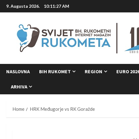
Skip
9. Augusta 2026.
10:11:28 AM
to
content
NASLOVNA
BIH RUKOMET
REGION
EURO 202
ARHIVA
Home
HRK Međugorje vs RK Goražde