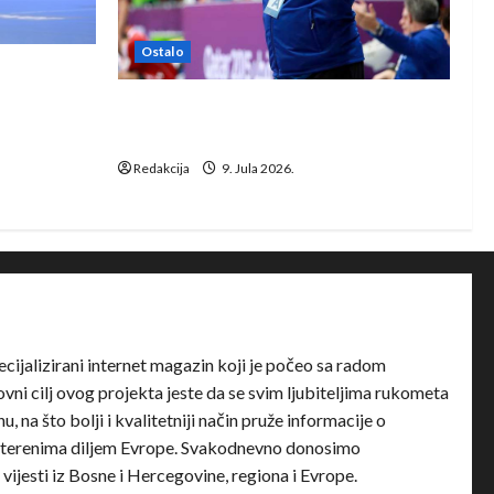
Ostalo
e Rhein-
Dragan Marković preuzeo tuniški
Club Africain
Redakcija
9. Jula 2026.
ecijalizirani internet magazin koji je počeo sa radom
ni cilj ovog projekta jeste da se svim ljubiteljima rukometa
u, na što bolji i kvalitetniji način pruže informacije o
terenima diljem Evrope. Svakodnevno donosimo
e vijesti iz Bosne i Hercegovine, regiona i Evrope.