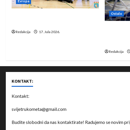
Evropa
Ostalo
Rukometaši Izviđača saznali
protivnike u grupi Evropske lige
IHF ukinuo 
Redakcija
17. Jula 2026.
Bjelorusij
rukomet
Redakcija
KONTAKT:
Kontakt:
svijetrukometa@gmail.com
Budite slobodni da nas kontaktirate! Radujemo se novim prij