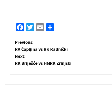
Facebook
Twitter
Email
Share
P
Previous:
RA Čapljina vs RK Radnički
o
Next:
s
RK Briješće vs HMRK Zrinjski
t
n
a
v