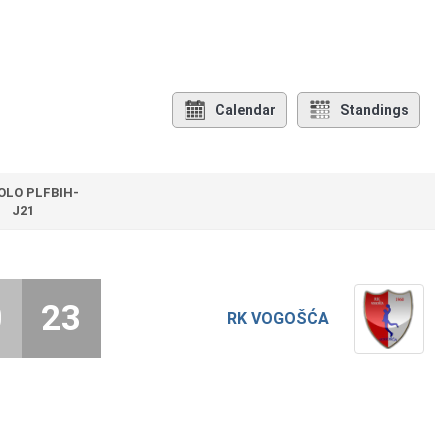
Calendar
Standings
KOLO PLFBIH-
J21
0
23
RK VOGOŠĆA