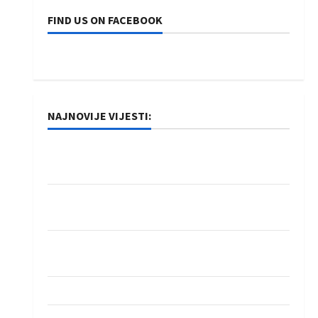
FIND US ON FACEBOOK
NAJNOVIJE VIJESTI:
Rukometaši Izviđača saznali protivnike u grupi
Evropske lige
IHF ukinuo suspenziju: Rusija i Bjelorusija
vraćaju se u međunarodni rukomet
Kentin Mahé novo pojačanje Rhein-Neckar
Löwena
Dragan Marković preuzeo tuniški Club Africain