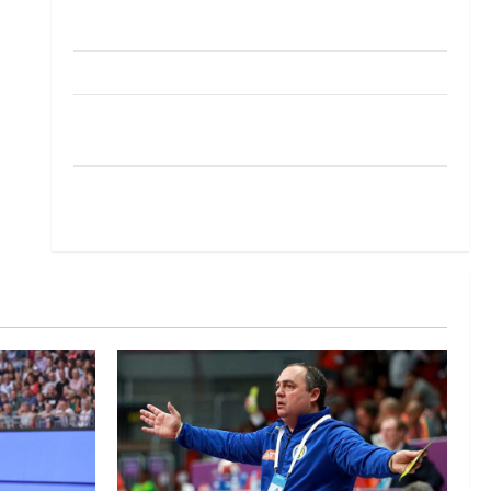
Pobjeda omladinske reprezentacije BiH na
otvaranju Evropskog prvenstva
Amar Herić novi je rukometaš Krivaje
RK Izviđač Agram izborio nastup u EHF
European League za sezonu 2026./2027.
Horvat trener obnovljenog Zagreba: Nadam se
iskoraku