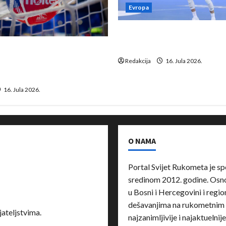
Evropa
Kentin Mahé novo pojačanj
Neckar Löwena
suspenziju: Rusija i
a vraćaju se u međunarodni
Redakcija
16. Jula 2026.
16. Jula 2026.
O NAMA
Portal Svijet Rukometa je sp
sredinom 2012. godine. Osnov
u Bosni i Hercegovini i region
dešavanjima na rukometnim 
ateljstvima.
najzanimljivije i najaktuelnij