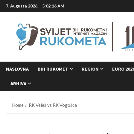
Skip
7. Augusta 2026.
5:02:17 AM
to
content
NASLOVNA
BIH RUKOMET
REGION
EURO 202
ARHIVA
Home
RK Velež vs RK Vogošća