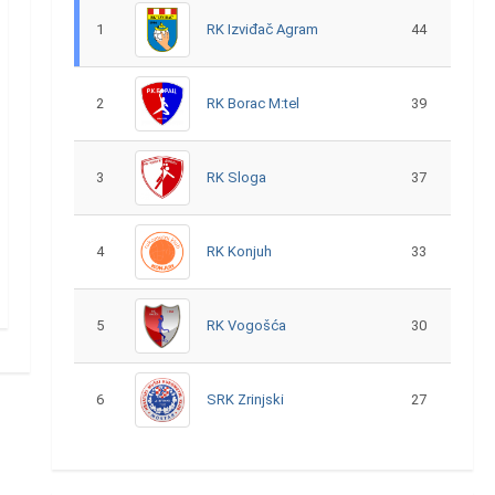
1
RK Izviđač Agram
44
2
RK Borac M:tel
39
3
RK Sloga
37
4
RK Konjuh
33
5
RK Vogošća
30
6
SRK Zrinjski
27