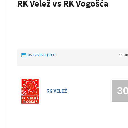
RK Velež vs RK Vogošća
05.12.2020 19:00
11. 
3
RK VELEŽ