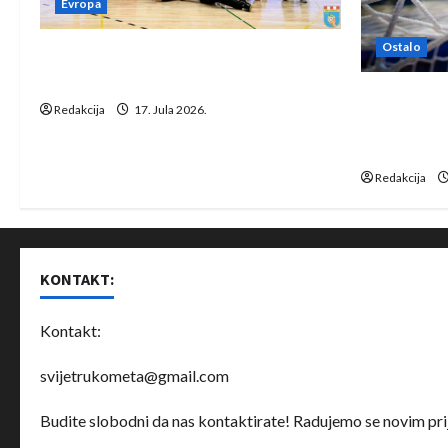
Evropa
Ostalo
Rukometaši Izviđača saznali
protivnike u grupi Evropske lige
IHF ukinuo 
Redakcija
17. Jula 2026.
Bjelorusij
rukomet
Redakcija
KONTAKT:
Kontakt:
svijetrukometa@gmail.com
Budite slobodni da nas kontaktirate! Radujemo se novim prij