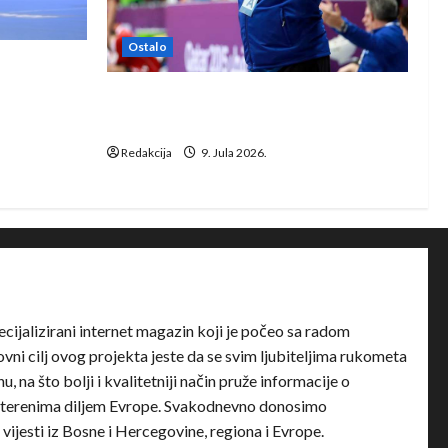
Ostalo
e Rhein-
Dragan Marković preuzeo tuniški
Club Africain
Redakcija
9. Jula 2026.
ecijalizirani internet magazin koji je počeo sa radom
ni cilj ovog projekta jeste da se svim ljubiteljima rukometa
u, na što bolji i kvalitetniji način pruže informacije o
terenima diljem Evrope. Svakodnevno donosimo
e vijesti iz Bosne i Hercegovine, regiona i Evrope.