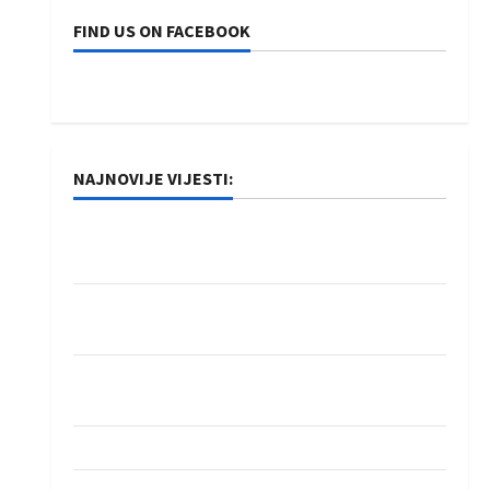
FIND US ON FACEBOOK
NAJNOVIJE VIJESTI:
Rukometaši Izviđača saznali protivnike u grupi
Evropske lige
IHF ukinuo suspenziju: Rusija i Bjelorusija
vraćaju se u međunarodni rukomet
Kentin Mahé novo pojačanje Rhein-Neckar
Löwena
Dragan Marković preuzeo tuniški Club Africain