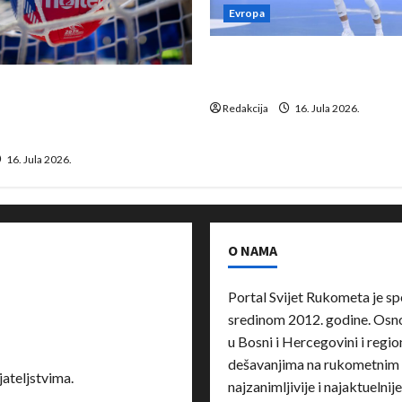
Evropa
Kentin Mahé novo pojačanj
Neckar Löwena
suspenziju: Rusija i
a vraćaju se u međunarodni
Redakcija
16. Jula 2026.
16. Jula 2026.
O NAMA
Portal Svijet Rukometa je sp
sredinom 2012. godine. Osnov
u Bosni i Hercegovini i region
dešavanjima na rukometnim 
ateljstvima.
najzanimljivije i najaktuelnij