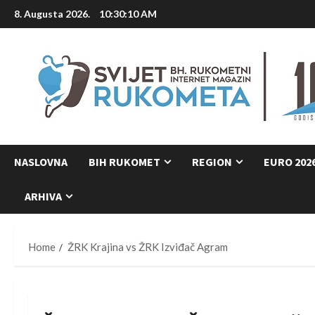
Skip
8. Augusta 2026.
10:30:11 AM
to
content
NASLOVNA
BIH RUKOMET
REGION
EURO 202
ARHIVA
Home
ŽRK Krajina vs ŽRK Izviđač Agram