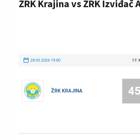
ŽRK Krajina vs ŽRK Izviđač
28.03.2026 19:00
17.
4
ŽRK KRAJINA