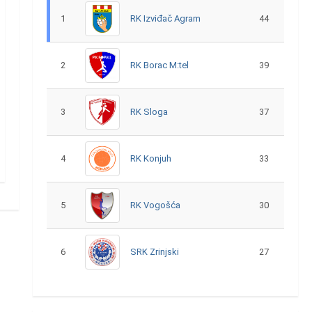
1
RK Izviđač Agram
44
2
RK Borac M:tel
39
3
RK Sloga
37
4
RK Konjuh
33
5
RK Vogošća
30
6
SRK Zrinjski
27