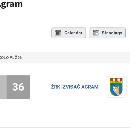
 Agram
Calendar
Standings
 KOLO PLŽ26
5
36
ŽRK IZVIĐAČ AGRAM