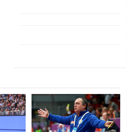
Pobjeda omladinske reprezentacije BiH na
otvaranju Evropskog prvenstva
Amar Herić novi je rukometaš Krivaje
RK Izviđač Agram izborio nastup u EHF
European League za sezonu 2026./2027.
Horvat trener obnovljenog Zagreba: Nadam se
iskoraku