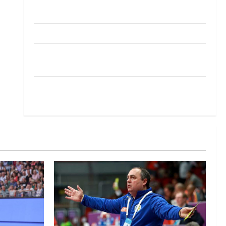
Pobjeda omladinske reprezentacije BiH na
otvaranju Evropskog prvenstva
Amar Herić novi je rukometaš Krivaje
RK Izviđač Agram izborio nastup u EHF
European League za sezonu 2026./2027.
Horvat trener obnovljenog Zagreba: Nadam se
iskoraku