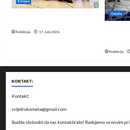
Evropa
Ostalo
Rukometaši Izviđača saznali
protivnike u grupi Evropske lige
IHF ukinuo 
Redakcija
17. Jula 2026.
Bjelorusij
rukomet
Redakcija
KONTAKT:
Kontakt:
svijetrukometa@gmail.com
Budite slobodni da nas kontaktirate! Radujemo se novim prij