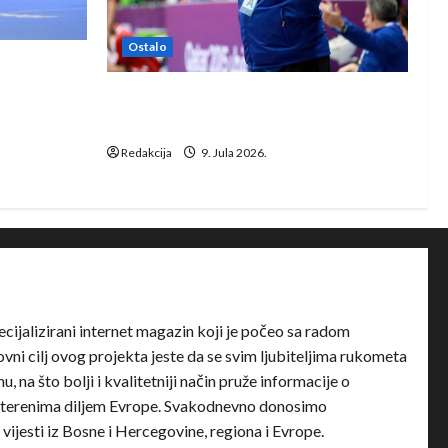
Ostalo
e Rhein-
Dragan Marković preuzeo tuniški
Club Africain
Redakcija
9. Jula 2026.
ecijalizirani internet magazin koji je počeo sa radom
ni cilj ovog projekta jeste da se svim ljubiteljima rukometa
u, na što bolji i kvalitetniji način pruže informacije o
terenima diljem Evrope. Svakodnevno donosimo
e vijesti iz Bosne i Hercegovine, regiona i Evrope.