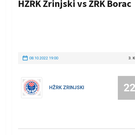
HŽRK Zrinjski vs ŽRK Borac
08.10.2022 19:00
3. 
2
HŽRK ZRINJSKI