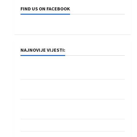
FIND US ON FACEBOOK
NAJNOVIJE VIJESTI:
Rukometaši Izviđača saznali protivnike u grupi
Evropske lige
IHF ukinuo suspenziju: Rusija i Bjelorusija
vraćaju se u međunarodni rukomet
Kentin Mahé novo pojačanje Rhein-Neckar
Löwena
Dragan Marković preuzeo tuniški Club Africain