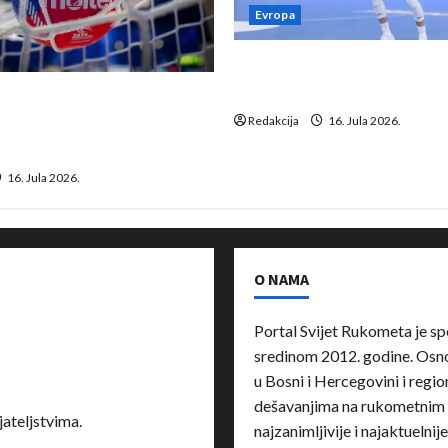
Evropa
Kentin Mahé novo pojačanj
Neckar Löwena
suspenziju: Rusija i
a vraćaju se u međunarodni
Redakcija
16. Jula 2026.
16. Jula 2026.
O NAMA
Portal Svijet Rukometa je sp
sredinom 2012. godine. Osnov
u Bosni i Hercegovini i region
dešavanjima na rukometnim 
ateljstvima.
najzanimljivije i najaktuelnij