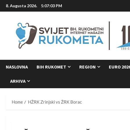
Skip
8. Augusta 2026.
5:07:03 PM
to
content
NASLOVNA
BIH RUKOMET
REGION
EURO 202
ARHIVA
Home
HŽRK Zrinjski vs ŽRK Borac