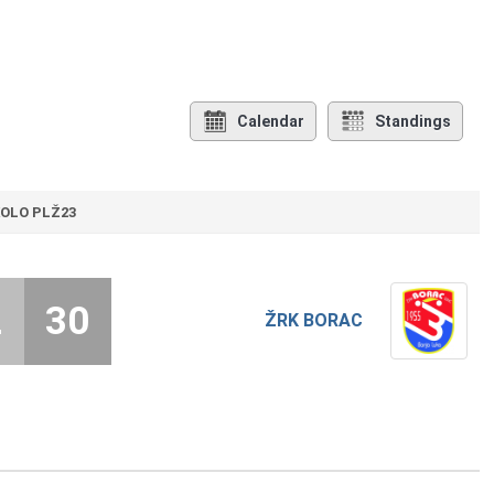
Calendar
Standings
KOLO PLŽ23
2
30
ŽRK BORAC