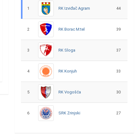
1
RK Izviđač Agram
44
2
RK Borac M:tel
39
3
RK Sloga
37
4
RK Konjuh
33
5
RK Vogošća
30
6
SRK Zrinjski
27