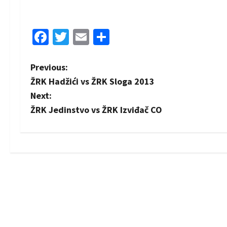
Facebook
Twitter
Email
Share
P
Previous:
ŽRK Hadžići vs ŽRK Sloga 2013
o
Next:
s
ŽRK Jedinstvo vs ŽRK Izviđač CO
t
n
a
v
i