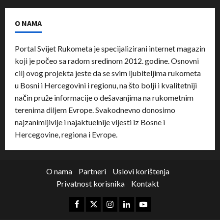
O NAMA
Portal Svijet Rukometa je specijalizirani internet magazin
koji je počeo sa radom sredinom 2012. godine. Osnovni
cilj ovog projekta jeste da se svim ljubiteljima rukometa
u Bosni i Hercegovini i regionu, na što bolji i kvalitetniji
način pruže informacije o dešavanjima na rukometnim
terenima diljem Evrope. Svakodnevno donosimo
najzanimljivije i najaktuelnije vijesti iz Bosne i
Hercegovine, regiona i Evrope.
O nama
Partneri
Uslovi korištenja
Privatnost korisnika
Kontakt