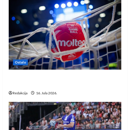
Ostalo
IHF ukinuo suspenziju: Rusija i Bjelorusija
vraćaju se u međunarodni rukomet
Redakcija
16. Jula 2026.