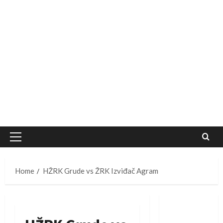
Primary
Menu
Home
HŽRK Grude vs ŽRK Izviđač Agram