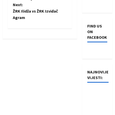
o
Next:
ŽRK Ilidža vs ŽRK Izviđač
s
Agram
t
FIND US
ON
n
FACEBOOK
a
v
i
NAJNOVIJE
VIJESTI:
g
a
Rukometaši
Izviđača
t
saznali
protivnike
i