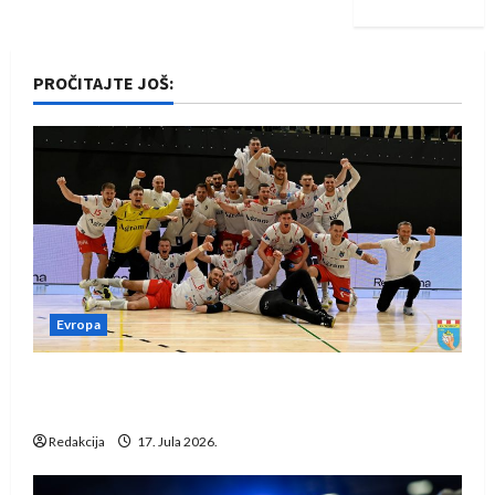
PROČITAJTE JOŠ:
Evropa
Rukometaši Izviđača saznali protivnike u grupi
Evropske lige
Redakcija
17. Jula 2026.