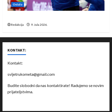
Ostalo
Dragan Marković preuzeo tuniški Club Africain
Redakcija
9. Jula 2026.
KONTAKT:
Kontakt:
svijetrukometa@gmail.com
Budite slobodni da nas kontaktirate! Radujemo se novim
prijateljstvima.