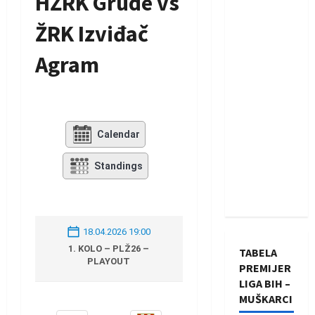
HŽRK Grude vs
ŽRK Izviđač
Agram
Calendar
Standings
18.04.2026 19:00
1. KOLO – PLŽ26 –
TABELA
PLAYOUT
PREMIJER
LIGA BIH –
MUŠKARCI