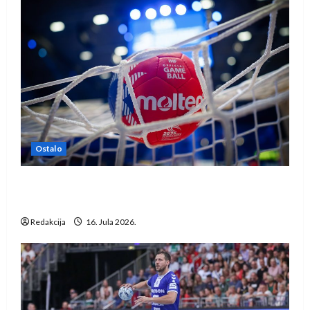
Ostalo
IHF ukinuo suspenziju: Rusija i Bjelorusija
vraćaju se u međunarodni rukomet
Redakcija
16. Jula 2026.