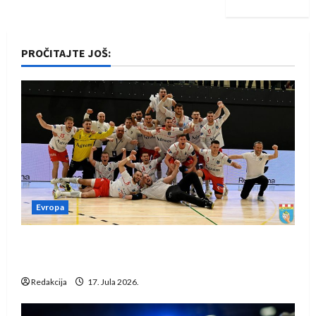
PROČITAJTE JOŠ:
Evropa
Rukometaši Izviđača saznali protivnike u grupi
Evropske lige
Redakcija
17. Jula 2026.