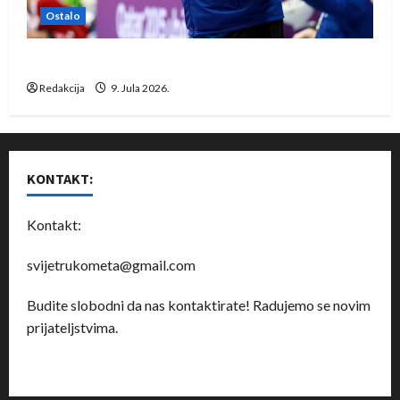
Ostalo
Dragan Marković preuzeo tuniški Club Africain
Redakcija
9. Jula 2026.
KONTAKT:
Kontakt:
svijetrukometa@gmail.com
Budite slobodni da nas kontaktirate! Radujemo se novim
prijateljstvima.