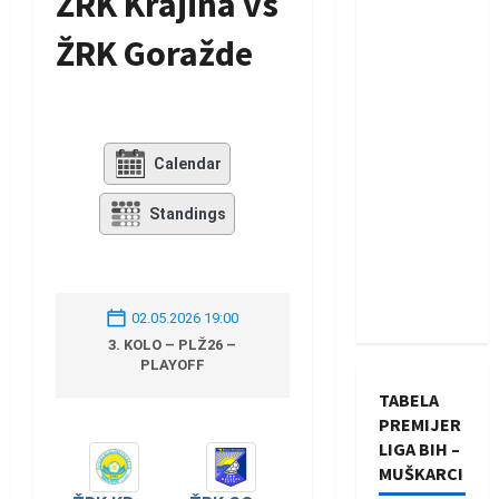
ŽRK Krajina vs
ŽRK Goražde
Calendar
Standings
02.05.2026 19:00
3. KOLO – PLŽ26 –
PLAYOFF
TABELA
PREMIJER
LIGA BIH –
MUŠKARCI