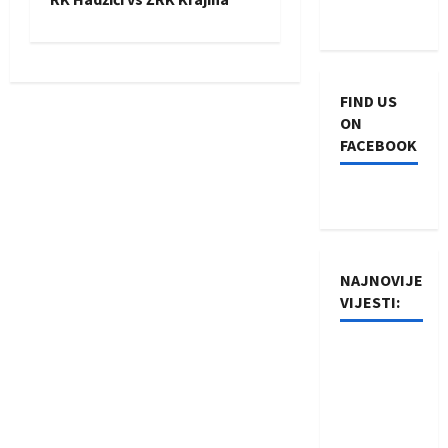
s
t
n
FIND US
ON
a
FACEBOOK
v
i
g
NAJNOVIJE
a
VIJESTI:
t
Rukometaši
Izviđača
i
saznali
o
protivnike