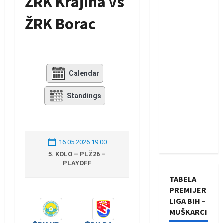
ŽRK Krajina vs
ŽRK Borac
Calendar
Standings
16.05.2026 19:00
5. KOLO – PLŽ26 –
PLAYOFF
TABELA
PREMIJER
LIGA BIH –
MUŠKARCI