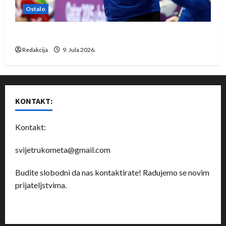
Ostalo
Dragan Marković preuzeo tuniški Club Africain
Redakcija
9. Jula 2026.
KONTAKT:
Kontakt:
svijetrukometa@gmail.com
Budite slobodni da nas kontaktirate! Radujemo se novim
prijateljstvima.