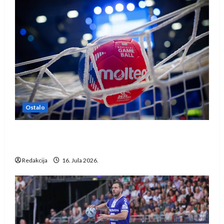
Ostalo
IHF ukinuo suspenziju: Rusija i Bjelorusija
vraćaju se u međunarodni rukomet
Redakcija
16. Jula 2026.