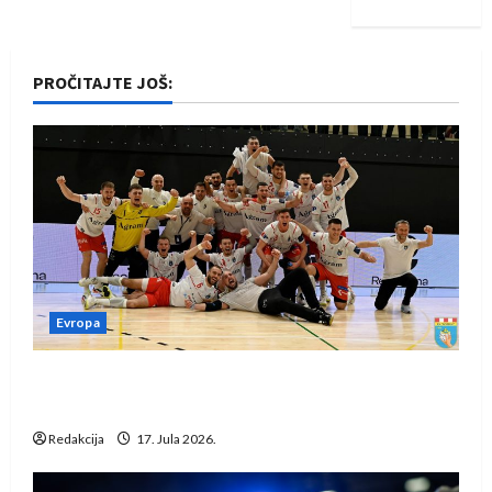
PROČITAJTE JOŠ:
Evropa
Rukometaši Izviđača saznali protivnike u grupi
Evropske lige
Redakcija
17. Jula 2026.