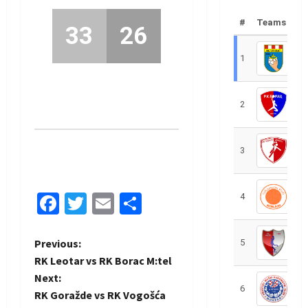
#
Teams
33
26
1
R
2
R
3
R
Facebook
Twitter
Email
Share
4
R
P
Previous:
5
R
RK Leotar vs RK Borac M:tel
o
Next:
6
S
RK Goražde vs RK Vogošća
s