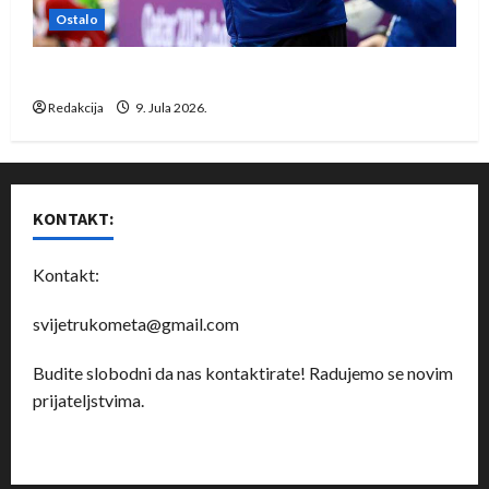
Ostalo
Dragan Marković preuzeo tuniški Club Africain
Redakcija
9. Jula 2026.
KONTAKT:
Kontakt:
svijetrukometa@gmail.com
Budite slobodni da nas kontaktirate! Radujemo se novim
prijateljstvima.