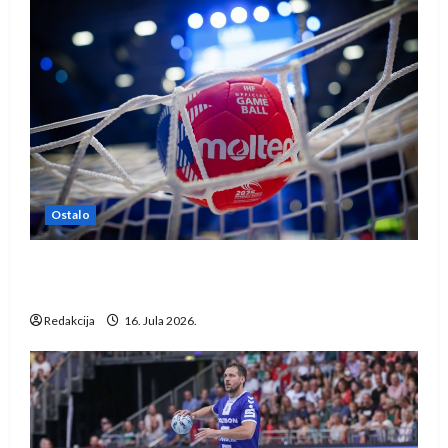
Ostalo
IHF ukinuo suspenziju: Rusija i Bjelorusija
vraćaju se u međunarodni rukomet
Redakcija
16. Jula 2026.