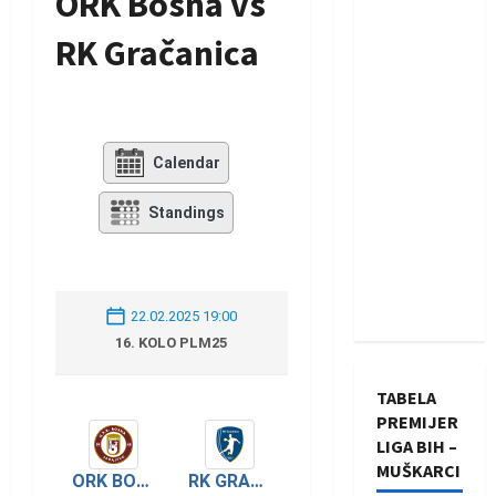
ORK Bosna vs
RK Gračanica
Calendar
Standings
22.02.2025 19:00
16. KOLO PLM25
TABELA
PREMIJER
LIGA BIH –
MUŠKARCI
ORK BOSNA
RK GRAČANICA