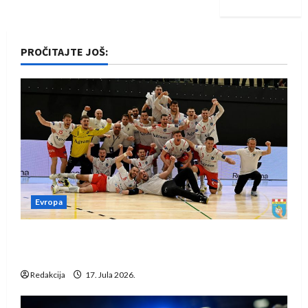
PROČITAJTE JOŠ:
Evropa
Rukometaši Izviđača saznali protivnike u grupi
Evropske lige
Redakcija
17. Jula 2026.