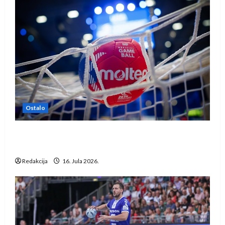
Ostalo
IHF ukinuo suspenziju: Rusija i Bjelorusija
vraćaju se u međunarodni rukomet
Redakcija
16. Jula 2026.