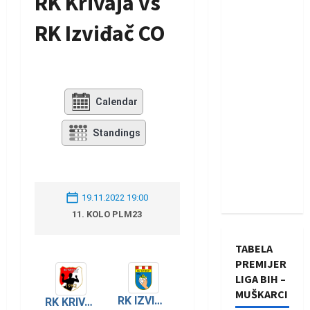
RK Krivaja vs
RK Izviđač CO
Calendar
Standings
19.11.2022 19:00
11. KOLO PLM23
TABELA
PREMIJER
LIGA BIH –
MUŠKARCI
RK IZVIĐAČ AGRAM
RK KRIVAJA