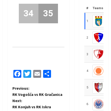
#
Teams
34
35
1
R
2
R
3
R
4
R
Facebook
Twitter
Email
Share
5
R
P
Previous:
RK Vogošća vs RK Gračanica
o
Next:
6
S
RK Konjuh vs RK Iskra