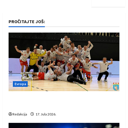
PROČITAJTE JOŠ:
Evropa
Rukometaši Izviđača saznali protivnike u grupi
Evropske lige
Redakcija
17. Jula 2026.