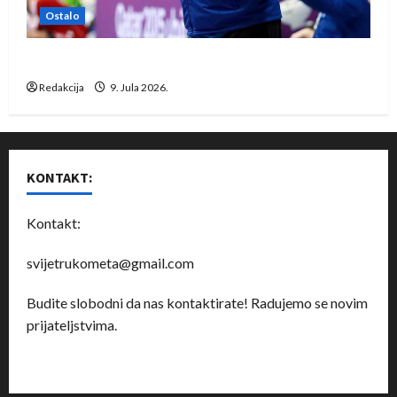
Ostalo
Dragan Marković preuzeo tuniški Club Africain
Redakcija
9. Jula 2026.
KONTAKT:
Kontakt:
svijetrukometa@gmail.com
Budite slobodni da nas kontaktirate! Radujemo se novim
prijateljstvima.