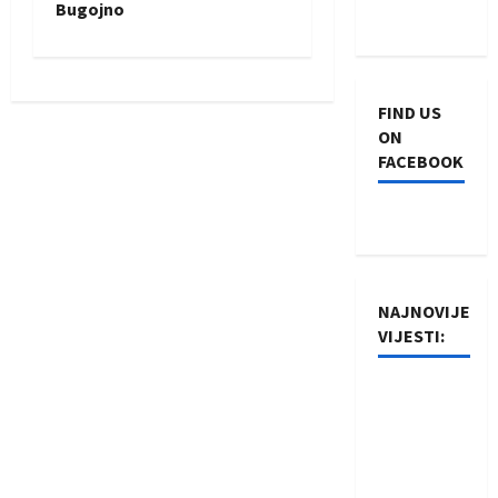
s
Bugojno
t
n
FIND US
a
ON
FACEBOOK
v
i
g
NAJNOVIJE
a
VIJESTI:
t
Rukometaši
i
Izviđača
saznali
o
protivnike