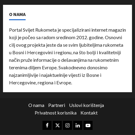
O NAMA
Portal Svijet Rukometa je specijalizirani internet magazin
koji je počeo sa radom sredinom 2012. godine. Osnovni
cilj ovog projekta jeste da se svim ljubiteljima rukometa
u Bosni i Hercegovini i regionu, na što bolji i kvalitetniji
način pruže informacije o dešavanjima na rukometnim
terenima diljem Evrope. Svakodnevno donosimo
najzanimljivije i najaktuelnije vijesti iz Bosne i
Hercegovine, regiona i Evrope.
O nama
Partneri
Uslovi korištenja
Privatnost korisnika
Kontakt