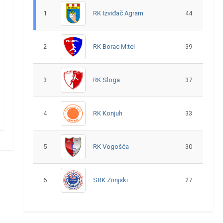
1
RK Izviđač Agram
44
2
RK Borac M:tel
39
3
RK Sloga
37
4
RK Konjuh
33
5
RK Vogošća
30
6
SRK Zrinjski
27