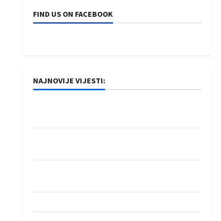
FIND US ON FACEBOOK
NAJNOVIJE VIJESTI:
Rukometaši Izviđača saznali protivnike u grupi
Evropske lige
IHF ukinuo suspenziju: Rusija i Bjelorusija
vraćaju se u međunarodni rukomet
Kentin Mahé novo pojačanje Rhein-Neckar
Löwena
Dragan Marković preuzeo tuniški Club Africain