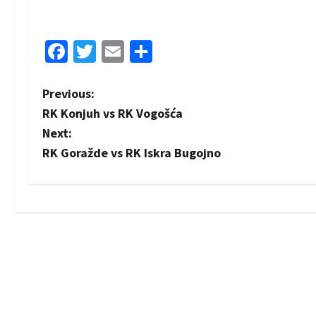
Facebook
Twitter
Email
Share
P
Previous:
RK Konjuh vs RK Vogošća
o
Next:
s
RK Goražde vs RK Iskra Bugojno
t
n
a
v
i