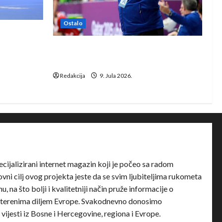
Ostalo
e Rhein-
Dragan Marković preuzeo tuniški
Club Africain
Redakcija
9. Jula 2026.
ecijalizirani internet magazin koji je počeo sa radom
ni cilj ovog projekta jeste da se svim ljubiteljima rukometa
u, na što bolji i kvalitetniji način pruže informacije o
terenima diljem Evrope. Svakodnevno donosimo
e vijesti iz Bosne i Hercegovine, regiona i Evrope.