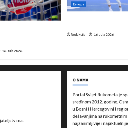
Evropa
Kentin Mahé novo pojačanj
Neckar Löwena
suspenziju: Rusija i
a vraćaju se u međunarodni
Redakcija
16. Jula 2026.
16. Jula 2026.
O NAMA
Portal Svijet Rukometa je sp
sredinom 2012. godine. Osnov
u Bosni i Hercegovini i region
dešavanjima na rukometnim 
ateljstvima.
najzanimljivije i najaktuelnij