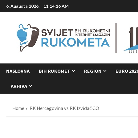
Skip
6. Augusta 2026.
11:14:16 AM
to
content
NASLOVNA
BIH RUKOMET
REGION
EURO 202
ARHIVA
Home
RK Hercegovina vs RK Izviđač CO