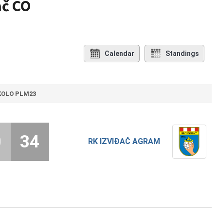
ač CO
Calendar
Standings
 KOLO PLM23
0
34
RK IZVIĐAČ AGRAM