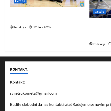
Evropa
Ostalo
Rukometaši Izviđača saznali
protivnike u grupi Evropske lige
IHF ukinuo 
Redakcija
17. Jula 2026.
Bjelorusij
rukomet
Redakcija
KONTAKT:
Kontakt:
svijetrukometa@gmail.com
Budite slobodni da nas kontaktirate! Radujemo se novim prij