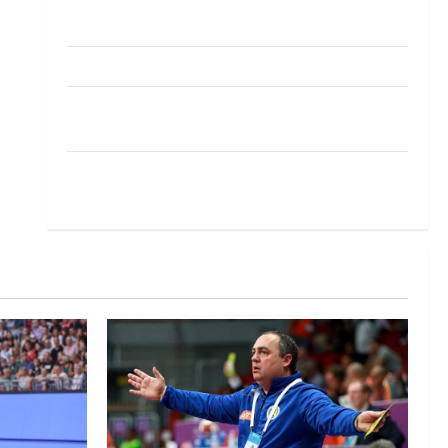
Pobjeda omladinske reprezentacije BiH na
otvaranju Evropskog prvenstva
Amar Herić novi je rukometaš Krivaje
RK Izviđač Agram izborio nastup u EHF
European League za sezonu 2026./2027.
Horvat trener obnovljenog Zagreba: Nadam se
iskoraku