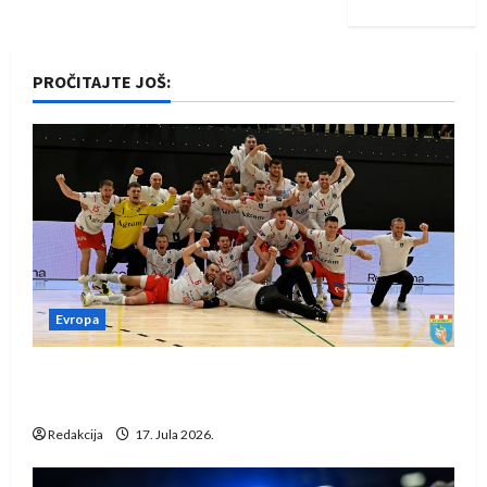
PROČITAJTE JOŠ:
Evropa
Rukometaši Izviđača saznali protivnike u grupi
Evropske lige
Redakcija
17. Jula 2026.