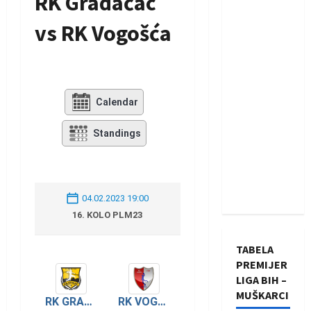
RK Gradačac
vs RK Vogošća
Calendar
Standings
04.02.2023 19:00
16. KOLO PLM23
TABELA
PREMIJER
LIGA BIH –
MUŠKARCI
RK GRADAČAC
RK VOGOŠĆA