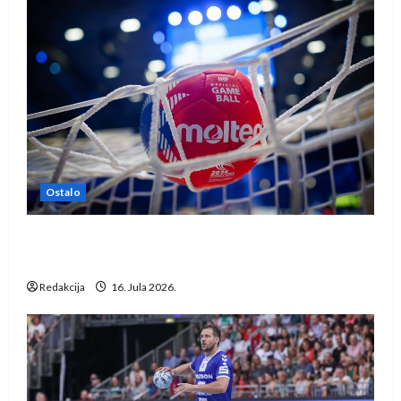
Ostalo
IHF ukinuo suspenziju: Rusija i Bjelorusija
vraćaju se u međunarodni rukomet
Redakcija
16. Jula 2026.