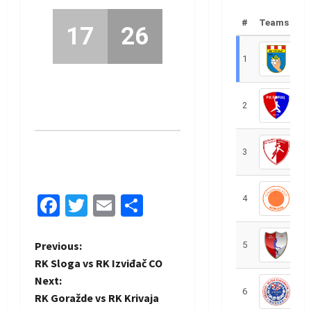
#
Teams
17
26
1
R
2
R
3
R
Facebook
Twitter
Email
Share
4
R
P
Previous:
5
R
RK Sloga vs RK Izviđač CO
o
Next:
6
S
RK Goražde vs RK Krivaja
s