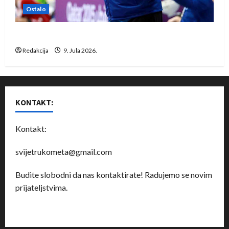
Ostalo
Dragan Marković preuzeo tuniški Club Africain
Redakcija
9. Jula 2026.
KONTAKT:
Kontakt:
svijetrukometa@gmail.com
Budite slobodni da nas kontaktirate! Radujemo se novim
prijateljstvima.