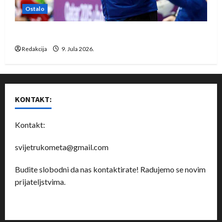
Ostalo
Dragan Marković preuzeo tuniški Club Africain
Redakcija
9. Jula 2026.
KONTAKT:
Kontakt:
svijetrukometa@gmail.com
Budite slobodni da nas kontaktirate! Radujemo se novim
prijateljstvima.