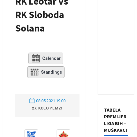
RK Leotar vs
RK Sloboda
Solana
Calendar
Standings
08.05.2021 19:00
27. KOLO PLM21
TABELA
PREMIJER
LIGA BIH –
MUŠKARCI