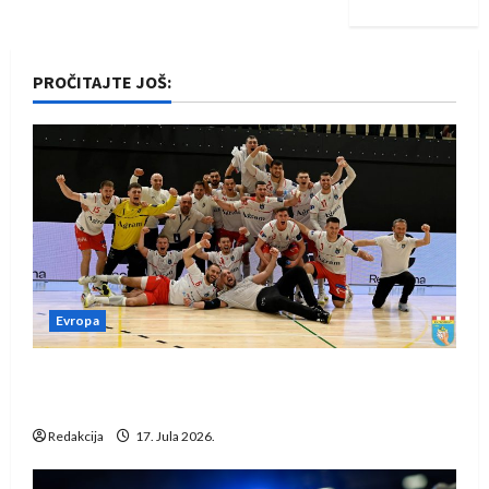
PROČITAJTE JOŠ:
Evropa
Rukometaši Izviđača saznali protivnike u grupi
Evropske lige
Redakcija
17. Jula 2026.