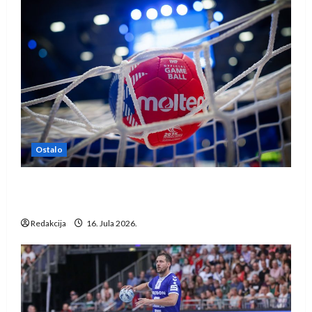
Ostalo
IHF ukinuo suspenziju: Rusija i Bjelorusija
vraćaju se u međunarodni rukomet
Redakcija
16. Jula 2026.