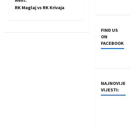
o
Next:
RK Maglaj vs RK Krivaja
s
t
FIND US
n
ON
FACEBOOK
a
v
i
NAJNOVIJE
g
VIJESTI:
a
Rukometaši
t
Izviđača
saznali
i
protivnike