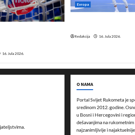
Evropa
Kentin Mahé novo pojačanj
Neckar Löwena
suspenziju: Rusija i
a vraćaju se u međunarodni
Redakcija
16. Jula 2026.
16. Jula 2026.
O NAMA
Portal Svijet Rukometa je sp
sredinom 2012. godine. Osnov
u Bosni i Hercegovini i region
dešavanjima na rukometnim 
ateljstvima.
najzanimljivije i najaktuelnij