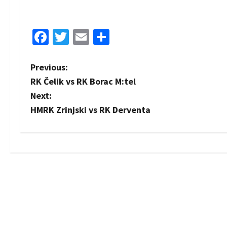
Facebook
Twitter
Email
Share
P
Previous:
RK Čelik vs RK Borac M:tel
o
Next:
s
HMRK Zrinjski vs RK Derventa
t
n
a
v
i