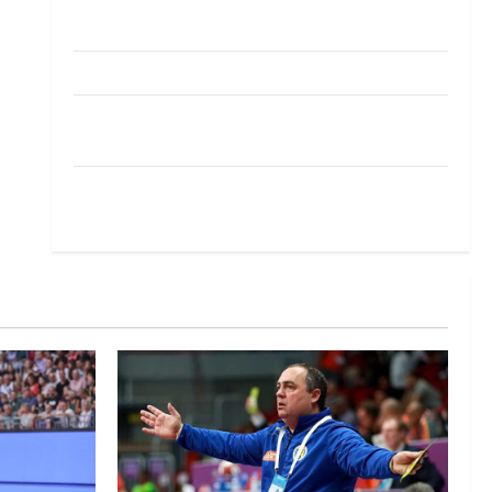
Pobjeda omladinske reprezentacije BiH na
otvaranju Evropskog prvenstva
Amar Herić novi je rukometaš Krivaje
RK Izviđač Agram izborio nastup u EHF
European League za sezonu 2026./2027.
Horvat trener obnovljenog Zagreba: Nadam se
iskoraku