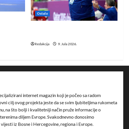
Ostalo
e Rhein-
Dragan Marković preuzeo tuniški
Club Africain
Redakcija
9. Jula 2026.
ecijalizirani internet magazin koji je počeo sa radom
ni cilj ovog projekta jeste da se svim ljubiteljima rukometa
u, na što bolji i kvalitetniji način pruže informacije o
terenima diljem Evrope. Svakodnevno donosimo
e vijesti iz Bosne i Hercegovine, regiona i Evrope.