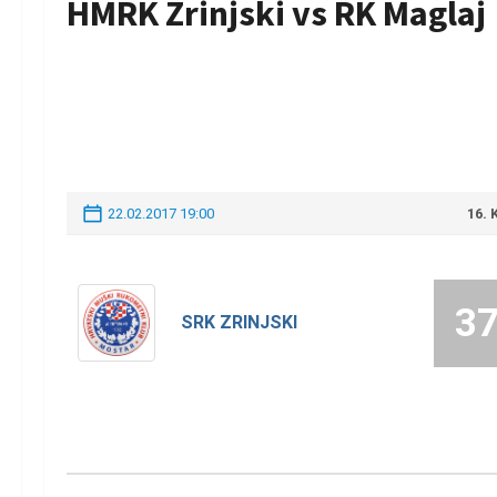
HMRK Zrinjski vs RK Maglaj
22.02.2017 19:00
16.
3
SRK ZRINJSKI