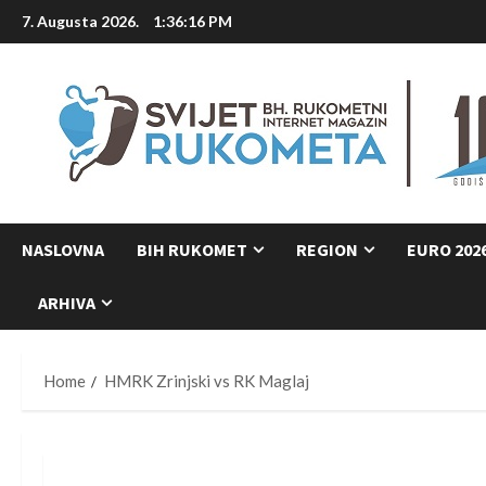
Skip
7. Augusta 2026.
1:36:16 PM
to
content
NASLOVNA
BIH RUKOMET
REGION
EURO 202
ARHIVA
Home
HMRK Zrinjski vs RK Maglaj