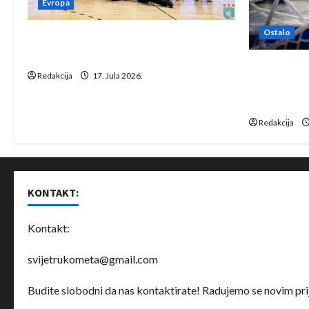
Evropa
Ostalo
Rukometaši Izviđača saznali
protivnike u grupi Evropske lige
IHF ukinuo 
Redakcija
17. Jula 2026.
Bjelorusij
rukomet
Redakcija
KONTAKT:
Kontakt:
svijetrukometa@gmail.com
Budite slobodni da nas kontaktirate! Radujemo se novim prij