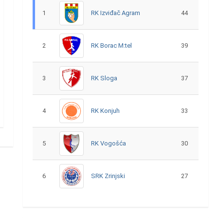
1
RK Izviđač Agram
44
2
RK Borac M:tel
39
3
RK Sloga
37
4
RK Konjuh
33
5
RK Vogošća
30
6
SRK Zrinjski
27