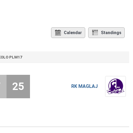
Calendar
Standings
 KOLO PLM17
7
25
RK MAGLAJ