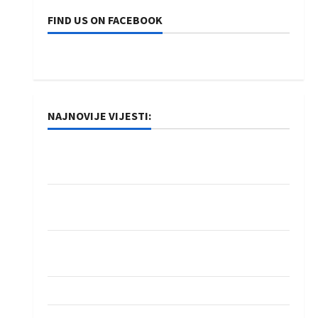
FIND US ON FACEBOOK
NAJNOVIJE VIJESTI:
Rukometaši Izviđača saznali protivnike u grupi
Evropske lige
IHF ukinuo suspenziju: Rusija i Bjelorusija
vraćaju se u međunarodni rukomet
Kentin Mahé novo pojačanje Rhein-Neckar
Löwena
Dragan Marković preuzeo tuniški Club Africain