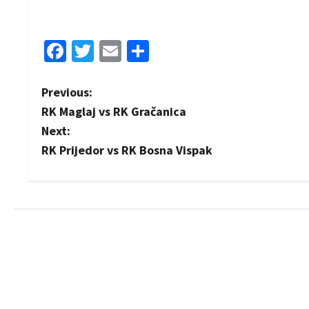
Facebook
Twitter
Email
Share
P
Previous:
RK Maglaj vs RK Gračanica
o
Next:
s
RK Prijedor vs RK Bosna Vispak
t
n
a
v
i