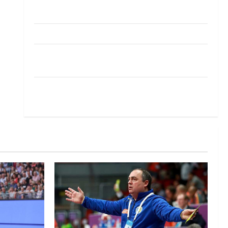
Pobjeda omladinske reprezentacije BiH na
otvaranju Evropskog prvenstva
Amar Herić novi je rukometaš Krivaje
RK Izviđač Agram izborio nastup u EHF
European League za sezonu 2026./2027.
Horvat trener obnovljenog Zagreba: Nadam se
iskoraku