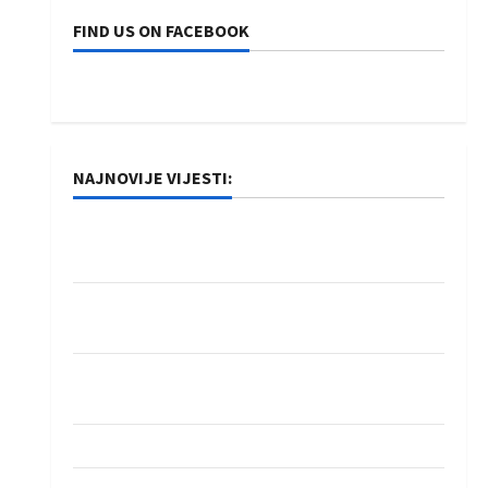
FIND US ON FACEBOOK
NAJNOVIJE VIJESTI:
Rukometaši Izviđača saznali protivnike u grupi
Evropske lige
IHF ukinuo suspenziju: Rusija i Bjelorusija
vraćaju se u međunarodni rukomet
Kentin Mahé novo pojačanje Rhein-Neckar
Löwena
Dragan Marković preuzeo tuniški Club Africain