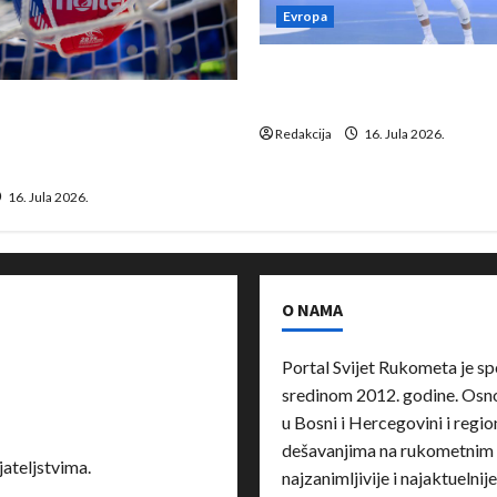
Evropa
Kentin Mahé novo pojačanj
Neckar Löwena
suspenziju: Rusija i
a vraćaju se u međunarodni
Redakcija
16. Jula 2026.
16. Jula 2026.
O NAMA
Portal Svijet Rukometa je sp
sredinom 2012. godine. Osnov
u Bosni i Hercegovini i region
dešavanjima na rukometnim 
ateljstvima.
najzanimljivije i najaktuelnij