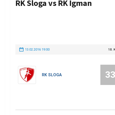
RK Sloga vs RK Igman
13.02.2016 19:00
18.
3
RK SLOGA