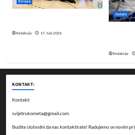
Evropa
Ostalo
Rukometaši Izviđača saznali
protivnike u grupi Evropske lige
IHF ukinuo 
Redakcija
17. Jula 2026.
Bjelorusij
rukomet
Redakcija
KONTAKT:
Kontakt:
svijetrukometa@gmail.com
Budite slobodni da nas kontaktirate! Radujemo se novim prij