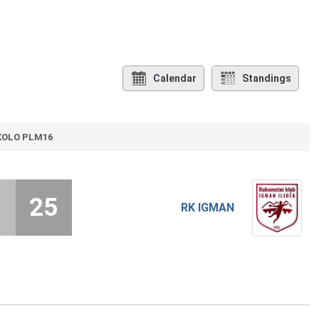
Calendar
Standings
 KOLO PLM16
3
25
RK IGMAN