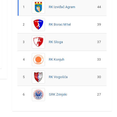
1
RK Izviđač Agram
44
2
RK Borac M:tel
39
3
RK Sloga
37
4
RK Konjuh
33
5
RK Vogošća
30
6
SRK Zrinjski
27