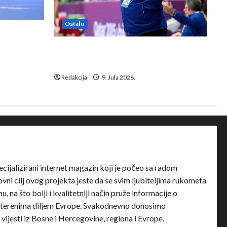
Ostalo
e Rhein-
Dragan Marković preuzeo tuniški
Club Africain
Redakcija
9. Jula 2026.
ecijalizirani internet magazin koji je počeo sa radom
ni cilj ovog projekta jeste da se svim ljubiteljima rukometa
u, na što bolji i kvalitetniji način pruže informacije o
terenima diljem Evrope. Svakodnevno donosimo
e vijesti iz Bosne i Hercegovine, regiona i Evrope.