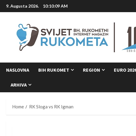
Skip
9. Augusta 2026.
10:10:10 AM
to
content
NASLOVNA
BIH RUKOMET
REGION
EURO 202
ARHIVA
Home
RK Sloga vs RK Igman