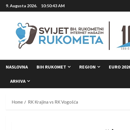
Skip
9. Augusta 2026.
10:50:44 AM
to
content
NASLOVNA
BIH RUKOMET
REGION
EURO 202
ARHIVA
Home
RK Krajina vs RK Vogošća