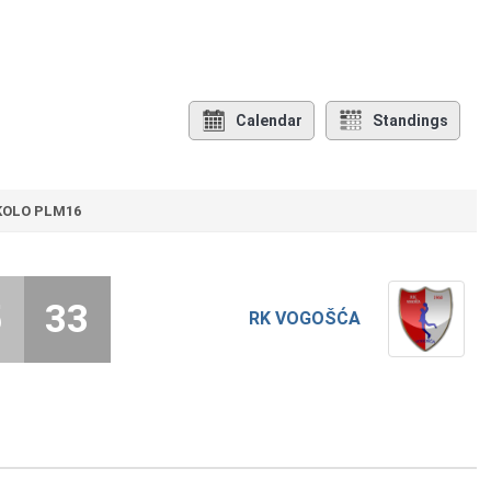
Calendar
Standings
 KOLO PLM16
5
33
RK VOGOŠĆA