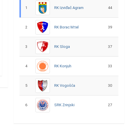
1
RK Izviđač Agram
44
2
RK Borac M:tel
39
3
RK Sloga
37
4
RK Konjuh
33
5
RK Vogošća
30
6
SRK Zrinjski
27