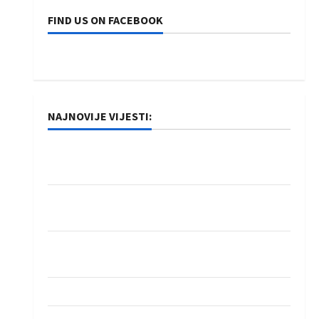
FIND US ON FACEBOOK
NAJNOVIJE VIJESTI:
Rukometaši Izviđača saznali protivnike u grupi
Evropske lige
IHF ukinuo suspenziju: Rusija i Bjelorusija
vraćaju se u međunarodni rukomet
Kentin Mahé novo pojačanje Rhein-Neckar
Löwena
Dragan Marković preuzeo tuniški Club Africain