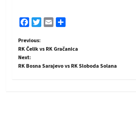
Facebook
Twitter
Email
Share
P
Previous:
RK Čelik vs RK Gračanica
o
Next:
s
RK Bosna Sarajevo vs RK Sloboda Solana
t
n
a
v
i