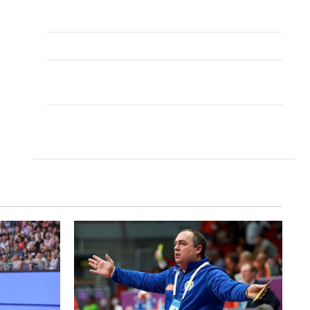
Pobjeda omladinske reprezentacije BiH na
otvaranju Evropskog prvenstva
Amar Herić novi je rukometaš Krivaje
RK Izviđač Agram izborio nastup u EHF
European League za sezonu 2026./2027.
Horvat trener obnovljenog Zagreba: Nadam se
iskoraku