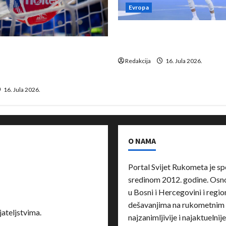
Evropa
Kentin Mahé novo pojačanj
Neckar Löwena
suspenziju: Rusija i
a vraćaju se u međunarodni
Redakcija
16. Jula 2026.
16. Jula 2026.
O NAMA
Portal Svijet Rukometa je sp
sredinom 2012. godine. Osnov
u Bosni i Hercegovini i region
dešavanjima na rukometnim 
ateljstvima.
najzanimljivije i najaktuelnij