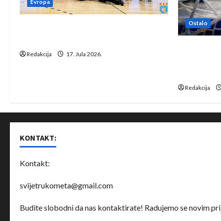
Evropa
Ostalo
Rukometaši Izviđača saznali
protivnike u grupi Evropske lige
IHF ukinuo 
Redakcija
17. Jula 2026.
Bjelorusij
rukomet
Redakcija
KONTAKT:
Kontakt:
svijetrukometa@gmail.com
Budite slobodni da nas kontaktirate! Radujemo se novim prij