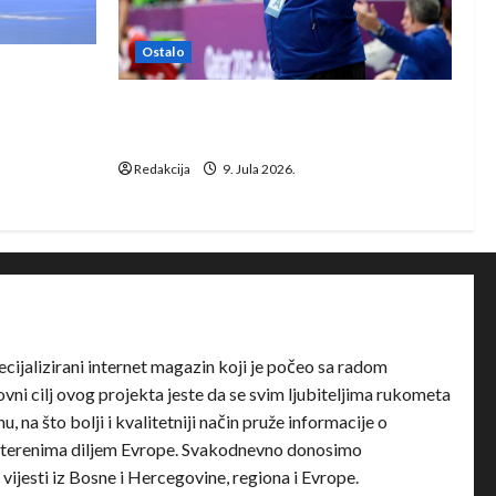
Ostalo
e Rhein-
Dragan Marković preuzeo tuniški
Club Africain
Redakcija
9. Jula 2026.
ecijalizirani internet magazin koji je počeo sa radom
ni cilj ovog projekta jeste da se svim ljubiteljima rukometa
u, na što bolji i kvalitetniji način pruže informacije o
terenima diljem Evrope. Svakodnevno donosimo
e vijesti iz Bosne i Hercegovine, regiona i Evrope.