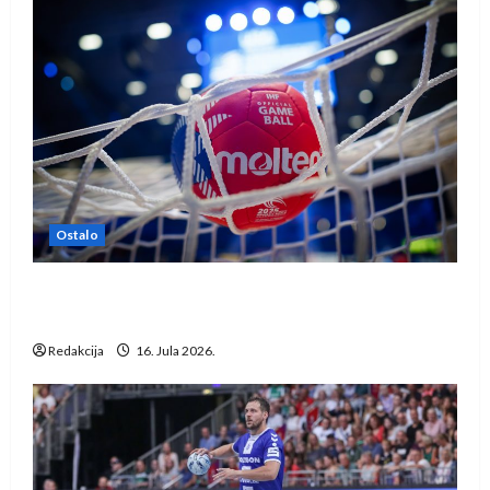
Ostalo
IHF ukinuo suspenziju: Rusija i Bjelorusija
vraćaju se u međunarodni rukomet
Redakcija
16. Jula 2026.