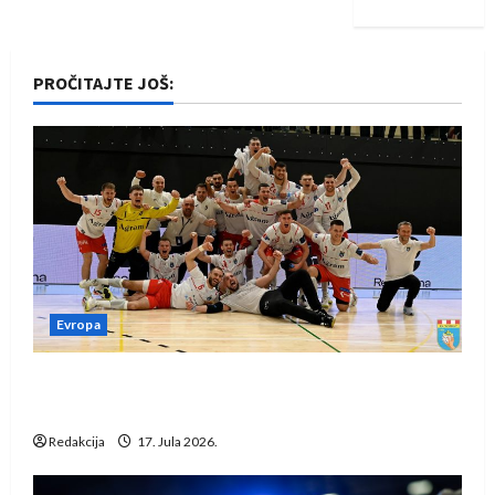
PROČITAJTE JOŠ:
Evropa
Rukometaši Izviđača saznali protivnike u grupi
Evropske lige
Redakcija
17. Jula 2026.