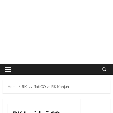
Primary
Menu
Home
RK Izviđač CO vs RK Konjuh