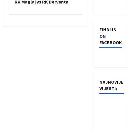
RK Maglaj vs RK Derventa
t
n
FIND US
a
ON
FACEBOOK
v
i
g
NAJNOVIJE
a
VIJESTI:
t
Rukometaši
i
Izviđača
saznali
o
protivnike