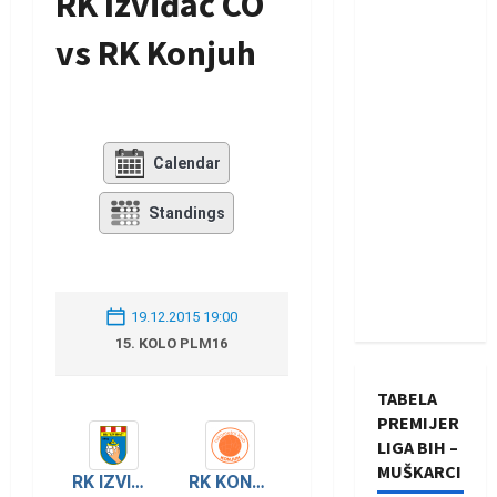
RK Izviđač CO
vs RK Konjuh
Calendar
Standings
19.12.2015 19:00
15. KOLO PLM16
TABELA
PREMIJER
LIGA BIH –
MUŠKARCI
RK IZVIĐAČ AGRAM
RK KONJUH