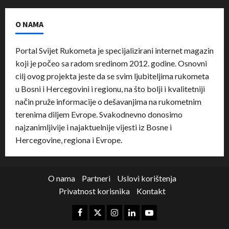
O NAMA
Portal Svijet Rukometa je specijalizirani internet magazin
koji je počeo sa radom sredinom 2012. godine. Osnovni
cilj ovog projekta jeste da se svim ljubiteljima rukometa
u Bosni i Hercegovini i regionu, na što bolji i kvalitetniji
način pruže informacije o dešavanjima na rukometnim
terenima diljem Evrope. Svakodnevno donosimo
najzanimljivije i najaktuelnije vijesti iz Bosne i
Hercegovine, regiona i Evrope.
O nama
Partneri
Uslovi korištenja
Privatnost korisnika
Kontakt