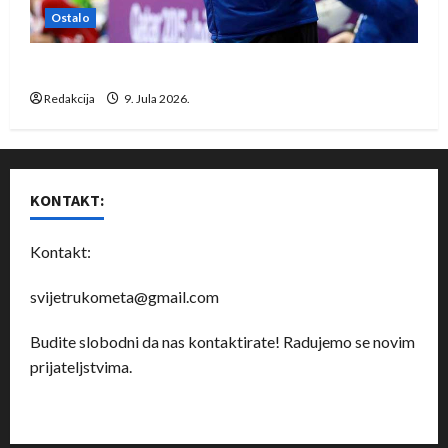
Ostalo
Dragan Marković preuzeo tuniški Club Africain
Redakcija
9. Jula 2026.
KONTAKT:
Kontakt:
svijetrukometa@gmail.com
Budite slobodni da nas kontaktirate! Radujemo se novim
prijateljstvima.