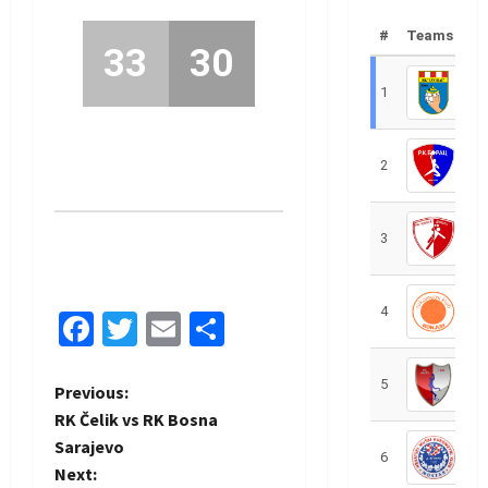
#
Teams
33
30
1
R
2
R
3
R
4
R
Facebook
Twitter
Email
Share
5
R
P
Previous:
RK Čelik vs RK Bosna
o
Sarajevo
6
S
Next: