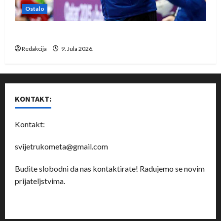
Ostalo
Dragan Marković preuzeo tuniški Club Africain
Redakcija
9. Jula 2026.
KONTAKT:
Kontakt:
svijetrukometa@gmail.com
Budite slobodni da nas kontaktirate! Radujemo se novim
prijateljstvima.