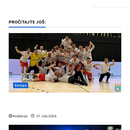
PROČITAJTE JOŠ:
Evropa
Rukometaši Izviđača saznali protivnike u grupi
Evropske lige
Redakcija
17. Jula 2026.