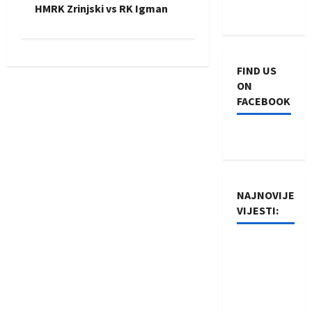
s
HMRK Zrinjski vs RK Igman
t
n
FIND US
a
ON
FACEBOOK
v
i
g
NAJNOVIJE
a
VIJESTI:
t
Rukometaši
i
Izviđača
saznali
o
protivnike