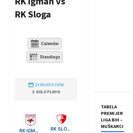
RK Igman vs
RK Sloga
Calendar
Standings
23.09.2015 19:00
3. KOLO PLM16
TABELA
PREMIJER
LIGA BIH –
MUŠKARCI
RK SLOGA
RK IGMAN