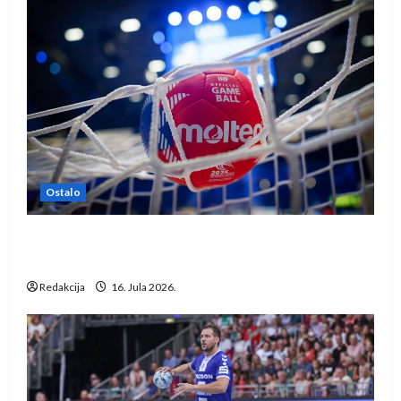
Ostalo
IHF ukinuo suspenziju: Rusija i Bjelorusija
vraćaju se u međunarodni rukomet
Redakcija
16. Jula 2026.