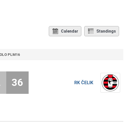
Calendar
Standings
KOLO PLM16
2
36
RK ČELIK