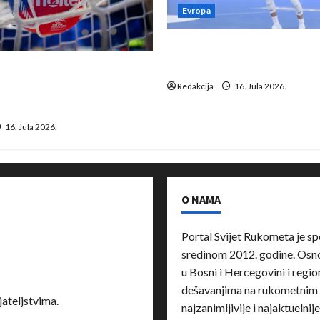
Evropa
Kentin Mahé novo pojačanj
Neckar Löwena
suspenziju: Rusija i
a vraćaju se u međunarodni
Redakcija
16. Jula 2026.
16. Jula 2026.
O NAMA
Portal Svijet Rukometa je sp
sredinom 2012. godine. Osnov
u Bosni i Hercegovini i region
dešavanjima na rukometnim 
ateljstvima.
najzanimljivije i najaktuelnij