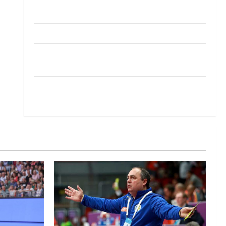
Pobjeda omladinske reprezentacije BiH na
otvaranju Evropskog prvenstva
Amar Herić novi je rukometaš Krivaje
RK Izviđač Agram izborio nastup u EHF
European League za sezonu 2026./2027.
Horvat trener obnovljenog Zagreba: Nadam se
iskoraku