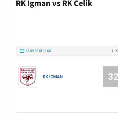
RK Igman vs RK Čelik
12.09.2015 19:00
1. 
3
RK IGMAN