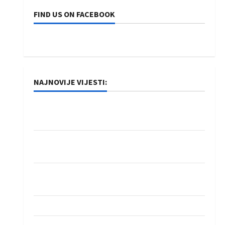
FIND US ON FACEBOOK
NAJNOVIJE VIJESTI:
Rukometaši Izviđača saznali protivnike u grupi
Evropske lige
IHF ukinuo suspenziju: Rusija i Bjelorusija
vraćaju se u međunarodni rukomet
Kentin Mahé novo pojačanje Rhein-Neckar
Löwena
Dragan Marković preuzeo tuniški Club Africain