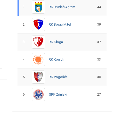
1
RK Izviđač Agram
44
2
RK Borac M:tel
39
3
RK Sloga
37
4
RK Konjuh
33
5
RK Vogošća
30
6
SRK Zrinjski
27