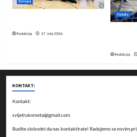
Evropa
Ostalo
Rukometaši Izviđača saznali
protivnike u grupi Evropske lige
IHF ukinuo 
Redakcija
17. Jula 2026.
Bjelorusij
rukomet
Redakcija
KONTAKT:
Kontakt:
svijetrukometa@gmail.com
Budite slobodni da nas kontaktirate! Radujemo se novim prij