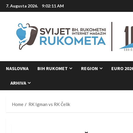
Skip
7. Augusta 2026.
9:02:12 AM
to
content
NASLOVNA
BIH RUKOMET
REGION
EURO 202
ARHIVA
Home
RK Igman vs RK Čelik