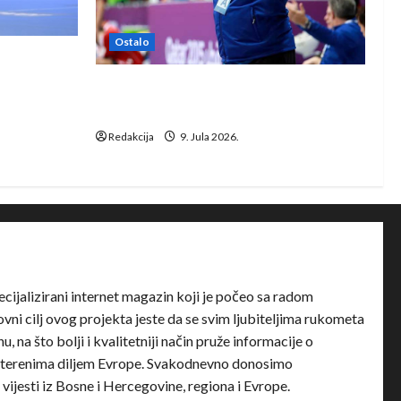
Ostalo
e Rhein-
Dragan Marković preuzeo tuniški
Club Africain
Redakcija
9. Jula 2026.
ecijalizirani internet magazin koji je počeo sa radom
ni cilj ovog projekta jeste da se svim ljubiteljima rukometa
u, na što bolji i kvalitetniji način pruže informacije o
terenima diljem Evrope. Svakodnevno donosimo
e vijesti iz Bosne i Hercegovine, regiona i Evrope.