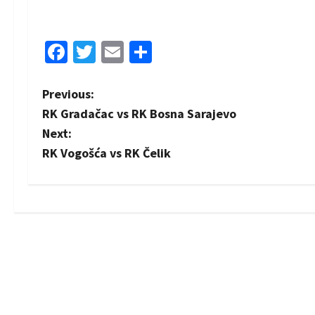
Facebook
Twitter
Email
Share
P
Previous:
RK Gradačac vs RK Bosna Sarajevo
o
Next:
s
RK Vogošća vs RK Čelik
t
n
a
v
i