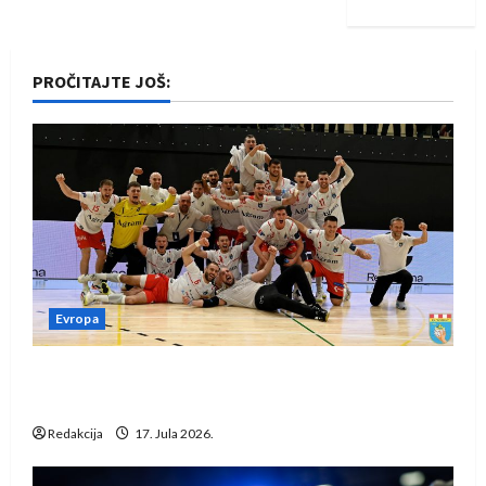
PROČITAJTE JOŠ:
Evropa
Rukometaši Izviđača saznali protivnike u grupi
Evropske lige
Redakcija
17. Jula 2026.