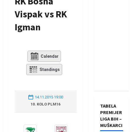
RK Bosna
Vispak vs RK
Igman
Calendar
Standings
14.11.2015 19:00
10. KOLO PLM16
TABELA
PREMIJER
LIGA BIH –
MUŠKARCI