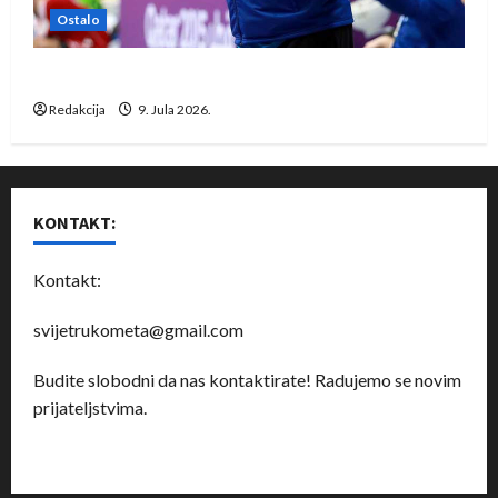
Ostalo
Dragan Marković preuzeo tuniški Club Africain
Redakcija
9. Jula 2026.
KONTAKT:
Kontakt:
svijetrukometa@gmail.com
Budite slobodni da nas kontaktirate! Radujemo se novim
prijateljstvima.