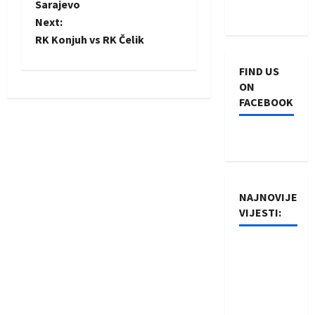
o
Sarajevo
Next:
s
RK Konjuh vs RK Čelik
t
FIND US
n
ON
FACEBOOK
a
v
i
NAJNOVIJE
g
VIJESTI:
a
Rukometaši
t
Izviđača
saznali
i
protivnike