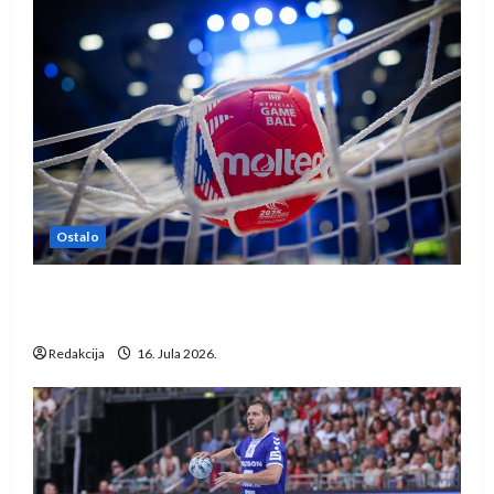
Ostalo
IHF ukinuo suspenziju: Rusija i Bjelorusija
vraćaju se u međunarodni rukomet
Redakcija
16. Jula 2026.