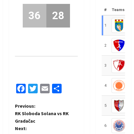
#
Teams
36
28
1
R
2
R
3
R
Facebook
Twitter
Email
Share
4
R
P
Previous:
5
R
RK Sloboda Solana vs RK
o
Gradačac
6
S
Next:
s