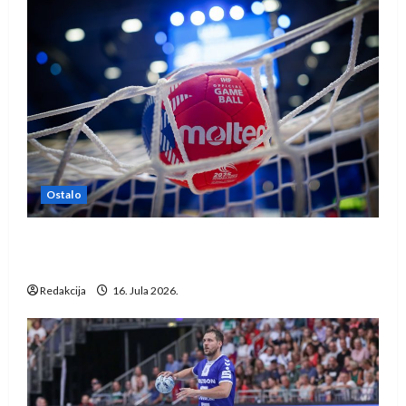
Ostalo
IHF ukinuo suspenziju: Rusija i Bjelorusija
vraćaju se u međunarodni rukomet
Redakcija
16. Jula 2026.