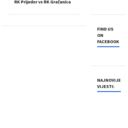
RK Prijedor vs RK Gračanica
t
n
FIND US
a
ON
FACEBOOK
v
i
g
NAJNOVIJE
a
VIJESTI:
t
Rukometaši
i
Izviđača
saznali
o
protivnike