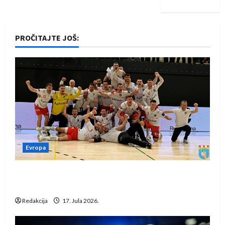
PROČITAJTE JOŠ:
Evropa
Rukometaši Izviđača saznali protivnike u grupi
Evropske lige
Redakcija
17. Jula 2026.