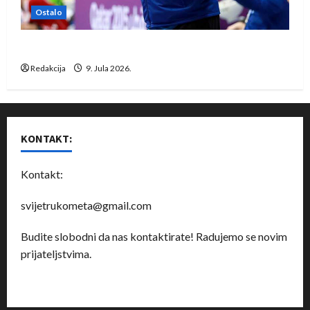
Ostalo
Dragan Marković preuzeo tuniški Club Africain
Redakcija
9. Jula 2026.
KONTAKT:
Kontakt:
svijetrukometa@gmail.com
Budite slobodni da nas kontaktirate! Radujemo se novim
prijateljstvima.