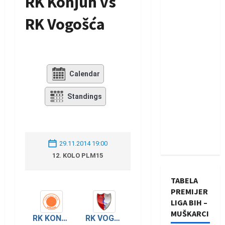
RK Konjuh vs
RK Vogošća
Calendar
Standings
29.11.2014 19:00
12. KOLO PLM15
TABELA
PREMIJER
LIGA BIH –
MUŠKARCI
RK KONJUH
RK VOGOŠĆA