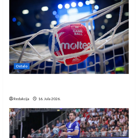
Ostalo
IHF ukinuo suspenziju: Rusija i Bjelorusija
vraćaju se u međunarodni rukomet
Redakcija
16. Jula 2026.