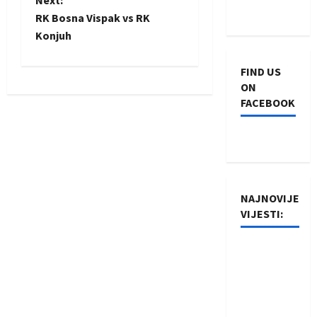
o
Next:
RK Bosna Vispak vs RK
s
Konjuh
t
FIND US
n
ON
FACEBOOK
a
v
i
NAJNOVIJE
g
VIJESTI:
a
Rukometaši
t
Izviđača
saznali
i
protivnike