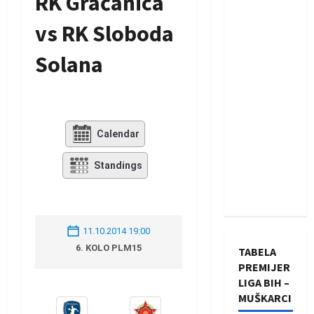
RK Gračanica
vs RK Sloboda
Solana
Calendar
Standings
11.10.2014 19:00
6. KOLO PLM15
TABELA
PREMIJER
LIGA BIH –
MUŠKARCI