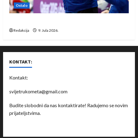
Ostalo
Dragan Marković preuzeo tuniški Club Africain
Redakcija
9. Jula 2026.
KONTAKT:
Kontakt:
svijetrukometa@gmail.com
Budite slobodni da nas kontaktirate! Radujemo se novim
prijateljstvima.