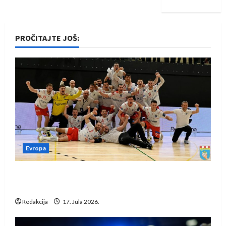
PROČITAJTE JOŠ:
Evropa
Rukometaši Izviđača saznali protivnike u grupi
Evropske lige
Redakcija
17. Jula 2026.