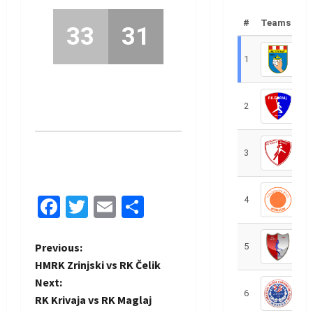
#
Teams
33
31
1
R
2
R
3
R
Facebook
Twitter
Email
Share
4
R
P
Previous:
5
R
HMRK Zrinjski vs RK Čelik
o
Next:
6
S
RK Krivaja vs RK Maglaj
s