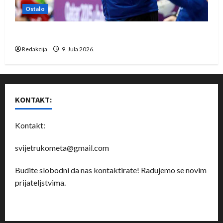
Ostalo
Dragan Marković preuzeo tuniški Club Africain
Redakcija
9. Jula 2026.
KONTAKT:
Kontakt:
svijetrukometa@gmail.com
Budite slobodni da nas kontaktirate! Radujemo se novim
prijateljstvima.