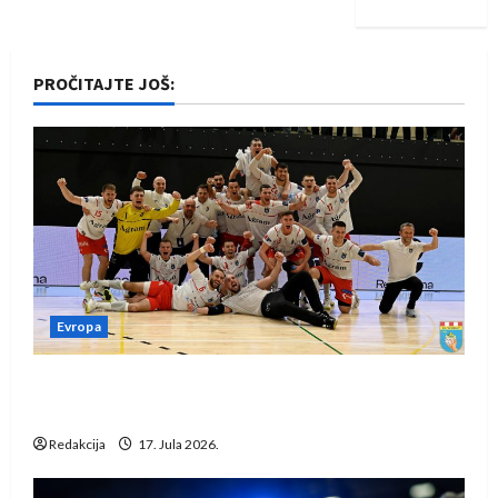
PROČITAJTE JOŠ:
Evropa
Rukometaši Izviđača saznali protivnike u grupi
Evropske lige
Redakcija
17. Jula 2026.