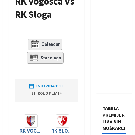
RK Vogošća vs
RK Sloga
Calendar
Standings
15.03.2014 19:00
21. KOLO PLM14
TABELA
PREMIJER
LIGA BIH –
MUŠKARCI
RK VOGOŠĆA
RK SLOGA