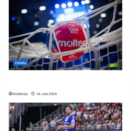
Ostalo
IHF ukinuo suspenziju: Rusija i Bjelorusija
vraćaju se u međunarodni rukomet
Redakcija
16. Jula 2026.