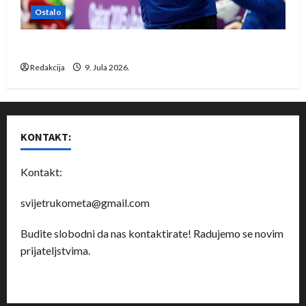
Ostalo
Dragan Marković preuzeo tuniški Club Africain
Redakcija
9. Jula 2026.
KONTAKT:
Kontakt:
svijetrukometa@gmail.com
Budite slobodni da nas kontaktirate! Radujemo se novim
prijateljstvima.