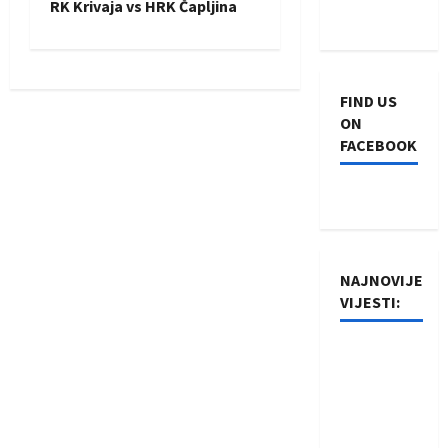
RK Krivaja vs HRK Čapljina
t
n
FIND US
a
ON
FACEBOOK
v
i
g
NAJNOVIJE
a
VIJESTI:
t
Rukometaši
i
Izviđača
saznali
o
protivnike