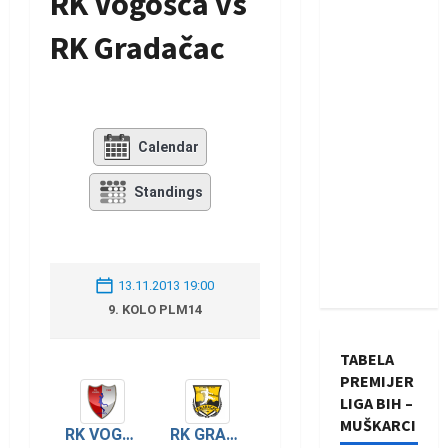
RK Vogošća vs
RK Gradačac
Calendar
Standings
13.11.2013 19:00
9. KOLO PLM14
TABELA
PREMIJER
LIGA BIH –
MUŠKARCI
RK GRADAČAC
RK VOGOŠĆA