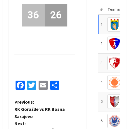
#
Teams
36
26
1
R
2
R
3
R
Facebook
Twitter
Email
Share
4
R
P
Previous:
5
R
RK Goražde vs RK Bosna
o
Sarajevo
6
S
Next:
s