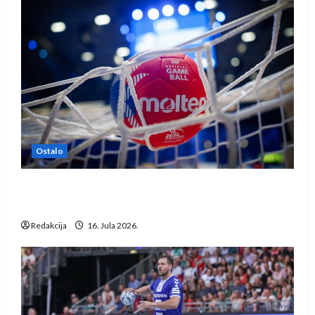
Ostalo
IHF ukinuo suspenziju: Rusija i Bjelorusija
vraćaju se u međunarodni rukomet
Redakcija
16. Jula 2026.