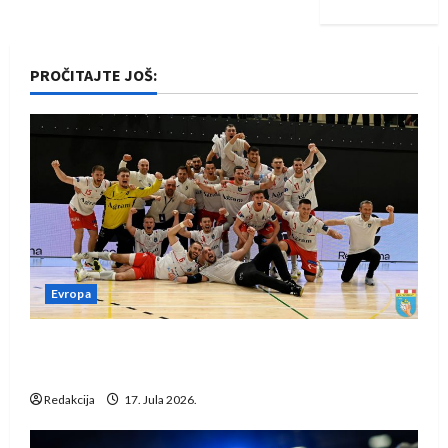
PROČITAJTE JOŠ:
Evropa
Rukometaši Izviđača saznali protivnike u grupi
Evropske lige
Redakcija
17. Jula 2026.