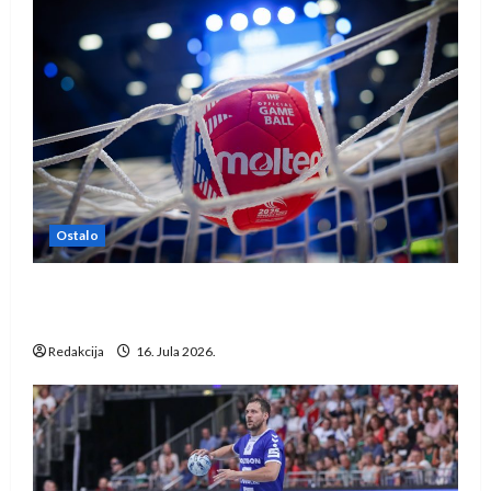
Ostalo
IHF ukinuo suspenziju: Rusija i Bjelorusija
vraćaju se u međunarodni rukomet
Redakcija
16. Jula 2026.