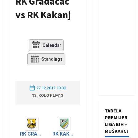
RK Gradačac
vs RK Kakanj
Calendar
Standings
22.12.2012 19:00
13. KOLO PLM13
TABELA
PREMIJER
LIGA BIH –
MUŠKARCI
RK GRADAČAC
RK KAKANJ