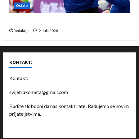
Ostalo
Dragan Marković preuzeo tuniški Club Africain
Redakcija
9. Jula 2026.
KONTAKT:
Kontakt:
svijetrukometa@gmail.com
Budite slobodni da nas kontaktirate! Radujemo se novim
prijateljstvima.