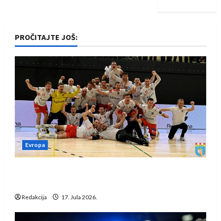
PROČITAJTE JOŠ:
Evropa
Rukometaši Izviđača saznali protivnike u grupi
Evropske lige
Redakcija
17. Jula 2026.