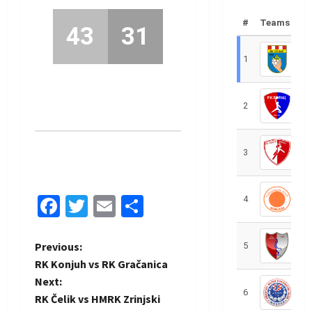
#
Teams
43
31
1
R
2
R
3
R
Facebook
Twitter
Email
Share
4
R
P
Previous:
5
R
RK Konjuh vs RK Gračanica
o
Next:
6
S
RK Čelik vs HMRK Zrinjski
s