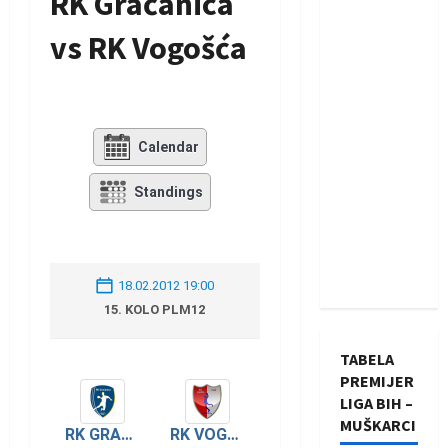
RK Gračanica
vs RK Vogošća
Calendar
Standings
18.02.2012 19:00
15. KOLO PLM12
TABELA
PREMIJER
LIGA BIH –
MUŠKARCI
RK GRAČANICA
RK VOGOŠĆA