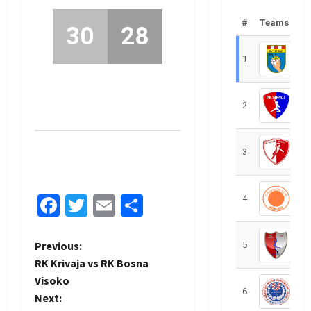
#
Teams
30
28
1
R
2
R
3
R
Facebook
Twitter
Email
Share
4
R
P
Previous:
5
R
RK Krivaja vs RK Bosna
o
Visoko
6
S
Next:
s