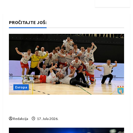
PROČITAJTE JOŠ:
Evropa
Rukometaši Izviđača saznali protivnike u grupi
Evropske lige
Redakcija
17. Jula 2026.