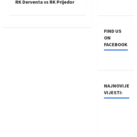
RK Derventa vs RK Prijedor
t
n
FIND US
a
ON
FACEBOOK
v
i
g
NAJNOVIJE
a
VIJESTI:
t
Rukometaši
i
Izviđača
saznali
o
protivnike