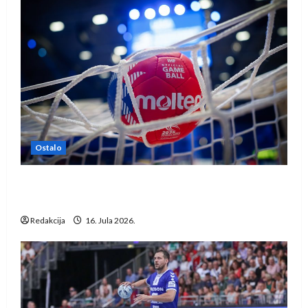
Ostalo
IHF ukinuo suspenziju: Rusija i Bjelorusija
vraćaju se u međunarodni rukomet
Redakcija
16. Jula 2026.