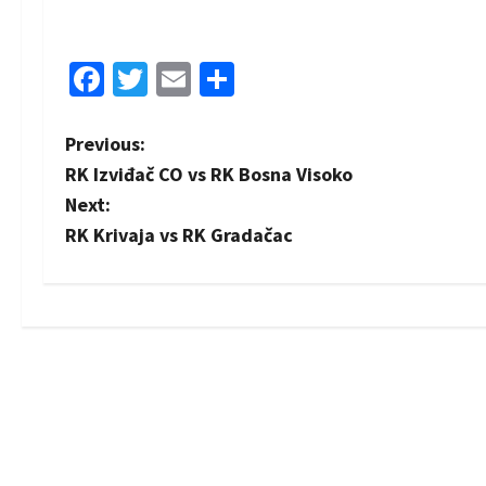
Facebook
Twitter
Email
Share
P
Previous:
RK Izviđač CO vs RK Bosna Visoko
o
Next:
s
RK Krivaja vs RK Gradačac
t
n
a
v
i