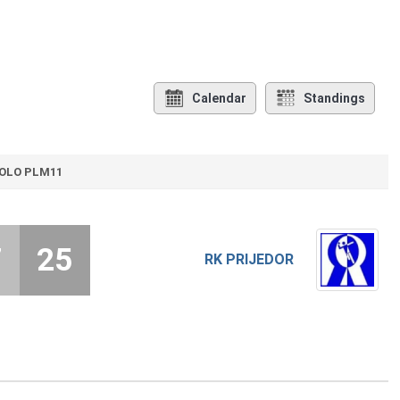
Calendar
Standings
KOLO PLM11
7
25
RK PRIJEDOR