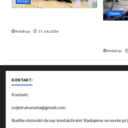
Evropa
Ostalo
Rukometaši Izviđača saznali
protivnike u grupi Evropske lige
IHF ukinuo 
Redakcija
17. Jula 2026.
Bjelorusij
rukomet
Redakcija
KONTAKT:
Kontakt:
svijetrukometa@gmail.com
Budite slobodni da nas kontaktirate! Radujemo se novim prij