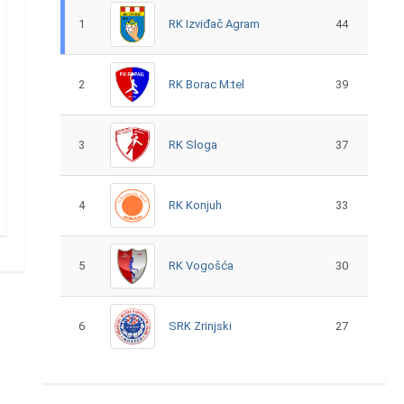
1
RK Izviđač Agram
44
2
RK Borac M:tel
39
3
RK Sloga
37
4
RK Konjuh
33
5
RK Vogošća
30
6
SRK Zrinjski
27