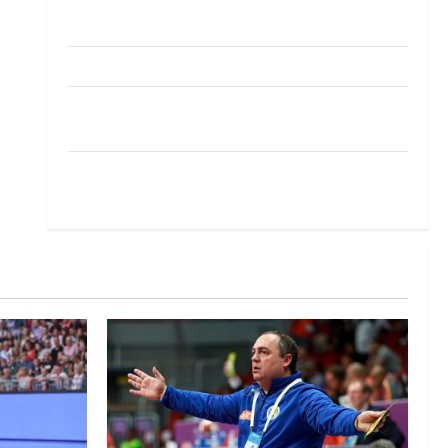
Pobjeda omladinske reprezentacije BiH na
otvaranju Evropskog prvenstva
Amar Herić novi je rukometaš Krivaje
RK Izviđač Agram izborio nastup u EHF
European League za sezonu 2026./2027.
Horvat trener obnovljenog Zagreba: Nadam se
iskoraku