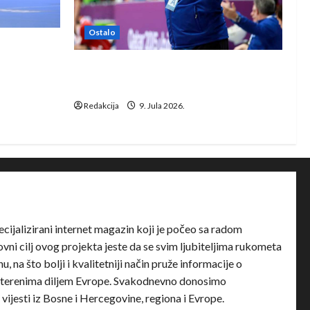
Ostalo
e Rhein-
Dragan Marković preuzeo tuniški
Club Africain
Redakcija
9. Jula 2026.
ecijalizirani internet magazin koji je počeo sa radom
ni cilj ovog projekta jeste da se svim ljubiteljima rukometa
u, na što bolji i kvalitetniji način pruže informacije o
terenima diljem Evrope. Svakodnevno donosimo
e vijesti iz Bosne i Hercegovine, regiona i Evrope.