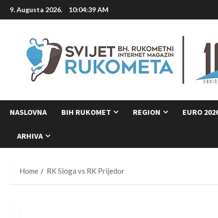
Skip
9. Augusta 2026.
10:04:40 AM
to
content
NASLOVNA
BIH RUKOMET
REGION
EURO 202
ARHIVA
Home
RK Sloga vs RK Prijedor