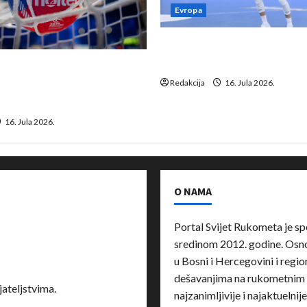
Evropa
Kentin Mahé novo pojačanj
Neckar Löwena
suspenziju: Rusija i
a vraćaju se u međunarodni
Redakcija
16. Jula 2026.
16. Jula 2026.
O NAMA
Portal Svijet Rukometa je sp
sredinom 2012. godine. Osnov
u Bosni i Hercegovini i region
dešavanjima na rukometnim 
ateljstvima.
najzanimljivije i najaktuelnij