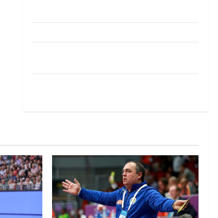
Pobjeda omladinske reprezentacije BiH na
otvaranju Evropskog prvenstva
Amar Herić novi je rukometaš Krivaje
RK Izviđač Agram izborio nastup u EHF
European League za sezonu 2026./2027.
Horvat trener obnovljenog Zagreba: Nadam se
iskoraku