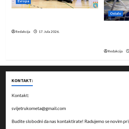
Evropa
Ostalo
Rukometaši Izviđača saznali
protivnike u grupi Evropske lige
IHF ukinuo 
Redakcija
17. Jula 2026.
Bjelorusij
rukomet
Redakcija
KONTAKT:
Kontakt:
svijetrukometa@gmail.com
Budite slobodni da nas kontaktirate! Radujemo se novim prij