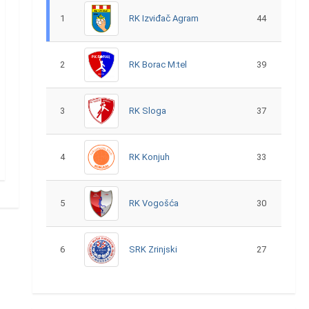
1
RK Izviđač Agram
44
2
RK Borac M:tel
39
3
RK Sloga
37
4
RK Konjuh
33
5
RK Vogošća
30
6
SRK Zrinjski
27