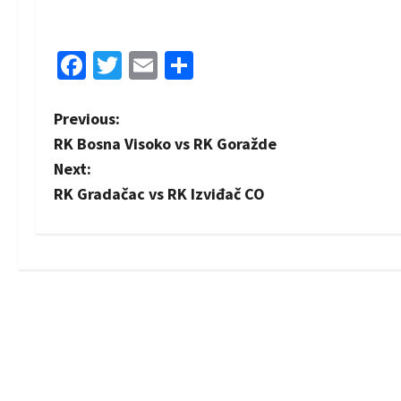
Facebook
Twitter
Email
Share
P
Previous:
RK Bosna Visoko vs RK Goražde
o
Next:
s
RK Gradačac vs RK Izviđač CO
t
n
a
v
i