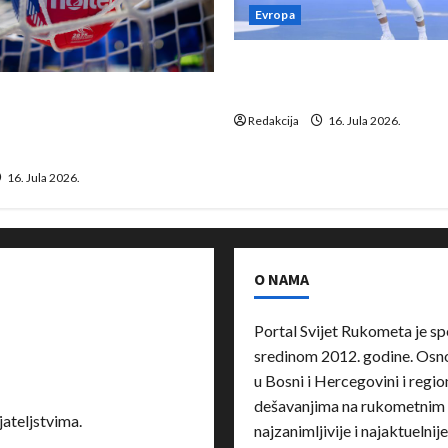
Evropa
Kentin Mahé novo pojačanj
Neckar Löwena
suspenziju: Rusija i
a vraćaju se u međunarodni
Redakcija
16. Jula 2026.
16. Jula 2026.
O NAMA
Portal Svijet Rukometa je sp
sredinom 2012. godine. Osnov
u Bosni i Hercegovini i region
dešavanjima na rukometnim 
ateljstvima.
najzanimljivije i najaktuelnij