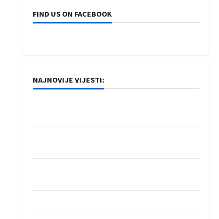
FIND US ON FACEBOOK
NAJNOVIJE VIJESTI:
Rukometaši Izviđača saznali protivnike u grupi
Evropske lige
IHF ukinuo suspenziju: Rusija i Bjelorusija
vraćaju se u međunarodni rukomet
Kentin Mahé novo pojačanje Rhein-Neckar
Löwena
Dragan Marković preuzeo tuniški Club Africain