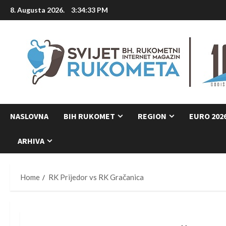
Skip
8. Augusta 2026.
3:34:34 PM
to
content
NASLOVNA
BIH RUKOMET
REGION
EURO 202
ARHIVA
Home
RK Prijedor vs RK Gračanica