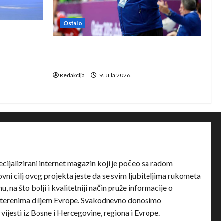
Ostalo
e Rhein-
Dragan Marković preuzeo tuniški
Club Africain
Redakcija
9. Jula 2026.
ecijalizirani internet magazin koji je počeo sa radom
ni cilj ovog projekta jeste da se svim ljubiteljima rukometa
u, na što bolji i kvalitetniji način pruže informacije o
terenima diljem Evrope. Svakodnevno donosimo
e vijesti iz Bosne i Hercegovine, regiona i Evrope.