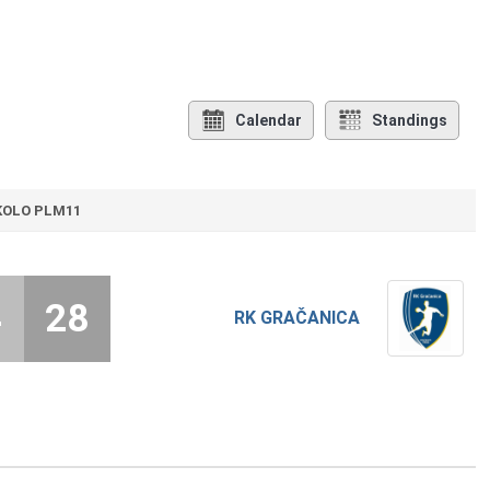
Calendar
Standings
 KOLO PLM11
4
28
RK GRAČANICA