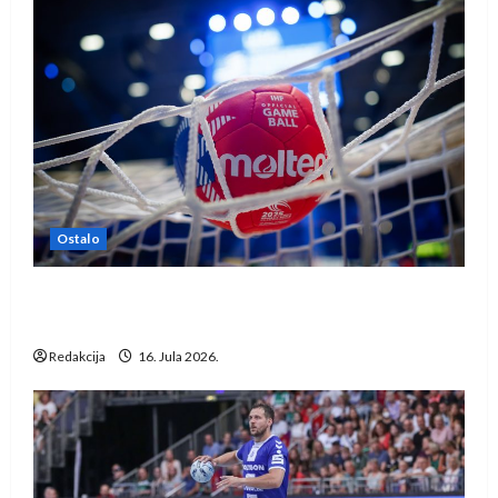
Ostalo
IHF ukinuo suspenziju: Rusija i Bjelorusija
vraćaju se u međunarodni rukomet
Redakcija
16. Jula 2026.