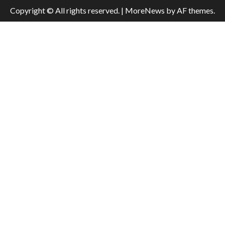
Copyright © All rights reserved.
|
MoreNews
by AF themes.