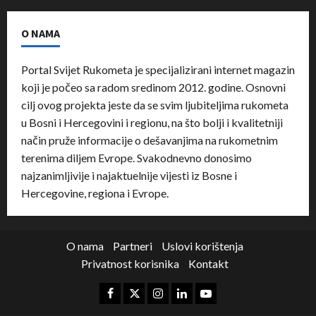
O NAMA
Portal Svijet Rukometa je specijalizirani internet magazin
koji je počeo sa radom sredinom 2012. godine. Osnovni
cilj ovog projekta jeste da se svim ljubiteljima rukometa
u Bosni i Hercegovini i regionu, na što bolji i kvalitetniji
način pruže informacije o dešavanjima na rukometnim
terenima diljem Evrope. Svakodnevno donosimo
najzanimljivije i najaktuelnije vijesti iz Bosne i
Hercegovine, regiona i Evrope.
O nama
Partneri
Uslovi korištenja
Privatnost korisnika
Kontakt