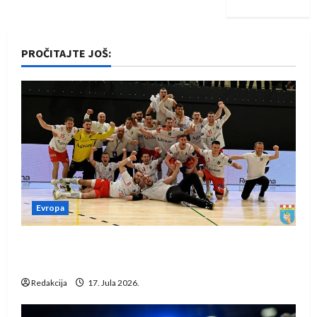
PROČITAJTE JOŠ:
Evropa
Rukometaši Izviđača saznali protivnike u grupi
Evropske lige
Redakcija
17. Jula 2026.