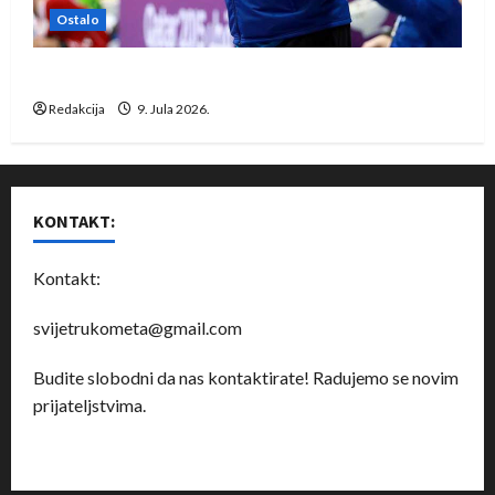
Ostalo
Dragan Marković preuzeo tuniški Club Africain
Redakcija
9. Jula 2026.
KONTAKT:
Kontakt:
svijetrukometa@gmail.com
Budite slobodni da nas kontaktirate! Radujemo se novim
prijateljstvima.