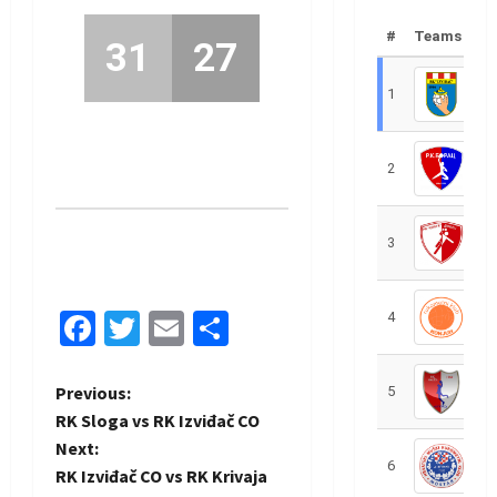
#
Teams
31
27
1
R
2
R
3
R
Facebook
Twitter
Email
Share
4
R
P
Previous:
5
R
RK Sloga vs RK Izviđač CO
o
Next:
6
S
RK Izviđač CO vs RK Krivaja
s