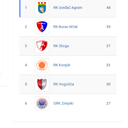
1
RK Izviđač Agram
44
2
RK Borac M:tel
39
3
RK Sloga
37
4
RK Konjuh
33
5
RK Vogošća
30
6
SRK Zrinjski
27