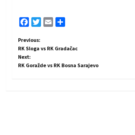
Facebook
Twitter
Email
Share
P
Previous:
RK Sloga vs RK Gradačac
o
Next:
s
RK Goražde vs RK Bosna Sarajevo
t
n
a
v
i