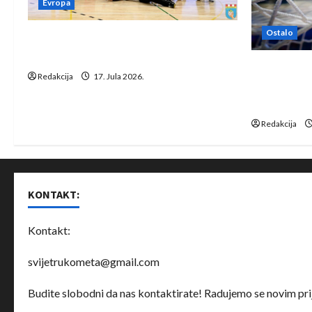
Evropa
Ostalo
Rukometaši Izviđača saznali
protivnike u grupi Evropske lige
IHF ukinuo 
Redakcija
17. Jula 2026.
Bjelorusij
rukomet
Redakcija
KONTAKT:
Kontakt:
svijetrukometa@gmail.com
Budite slobodni da nas kontaktirate! Radujemo se novim prij