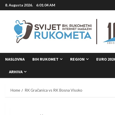
Skip
8. Augusta 2026.
6:01:05 AM
to
content
NASLOVNA
BIH RUKOMET
REGION
EURO 202
ARHIVA
Home
RK Gračanica vs RK Bosna Visoko