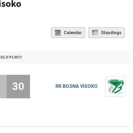
isoko
Calendar
Standings
 KOLO PLM11
7
30
RK BOSNA VISOKO