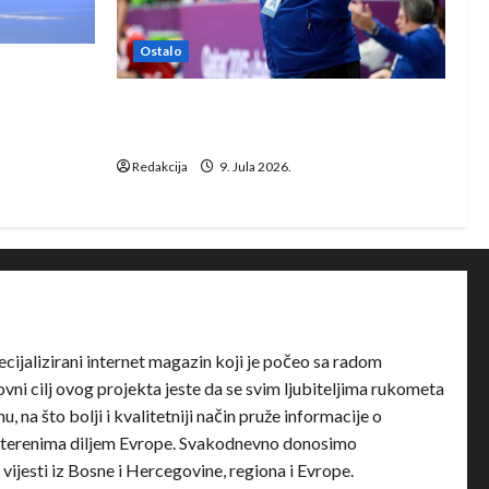
Ostalo
e Rhein-
Dragan Marković preuzeo tuniški
Club Africain
Redakcija
9. Jula 2026.
ecijalizirani internet magazin koji je počeo sa radom
ni cilj ovog projekta jeste da se svim ljubiteljima rukometa
u, na što bolji i kvalitetniji način pruže informacije o
terenima diljem Evrope. Svakodnevno donosimo
e vijesti iz Bosne i Hercegovine, regiona i Evrope.