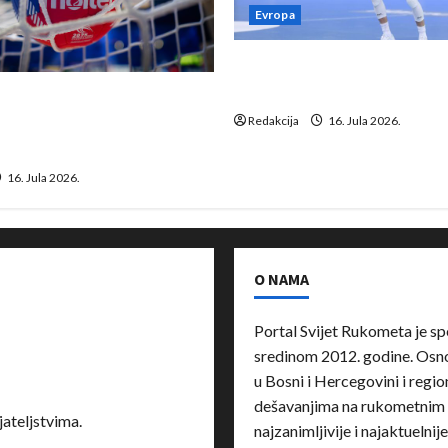
Evropa
Kentin Mahé novo pojačanj
Neckar Löwena
suspenziju: Rusija i
a vraćaju se u međunarodni
Redakcija
16. Jula 2026.
16. Jula 2026.
O NAMA
Portal Svijet Rukometa je sp
sredinom 2012. godine. Osnov
u Bosni i Hercegovini i region
dešavanjima na rukometnim 
ateljstvima.
najzanimljivije i najaktuelnij