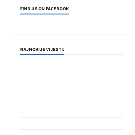
FIND US ON FACEBOOK
NAJNOVIJE VIJESTI:
Rukometaši Izviđača saznali protivnike u grupi
Evropske lige
IHF ukinuo suspenziju: Rusija i Bjelorusija
vraćaju se u međunarodni rukomet
Kentin Mahé novo pojačanje Rhein-Neckar
Löwena
Dragan Marković preuzeo tuniški Club Africain