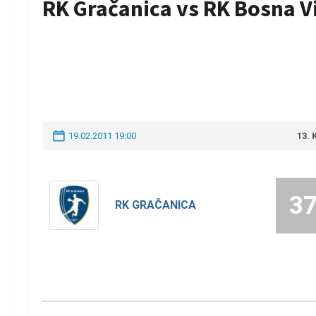
RK Gračanica vs RK Bosna V
19.02.2011 19:00
13.
3
RK GRAČANICA