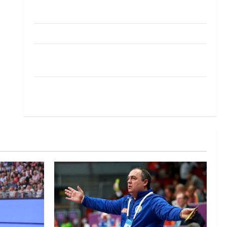
Pobjeda omladinske reprezentacije BiH na
otvaranju Evropskog prvenstva
Amar Herić novi je rukometaš Krivaje
RK Izviđač Agram izborio nastup u EHF
European League za sezonu 2026./2027.
Horvat trener obnovljenog Zagreba: Nadam se
iskoraku