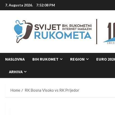
Skip
7. Augusta 2026.
7:52:09 PM
to
content
NASLOVNA
BIH RUKOMET
REGION
EURO 202
ARHIVA
Home
RK Bosna Visoko vs RK Prijedor