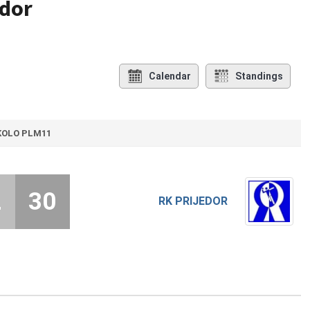
edor
Calendar
Standings
 KOLO PLM11
2
30
RK PRIJEDOR