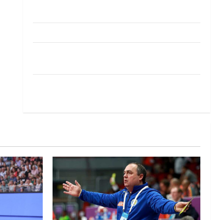
Pobjeda omladinske reprezentacije BiH na
otvaranju Evropskog prvenstva
Amar Herić novi je rukometaš Krivaje
RK Izviđač Agram izborio nastup u EHF
European League za sezonu 2026./2027.
Horvat trener obnovljenog Zagreba: Nadam se
iskoraku