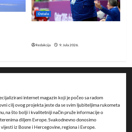
Ostalo
e Rhein-
Dragan Marković preuzeo tuniški
Club Africain
Redakcija
9. Jula 2026.
ecijalizirani internet magazin koji je počeo sa radom
ni cilj ovog projekta jeste da se svim ljubiteljima rukometa
u, na što bolji i kvalitetniji način pruže informacije o
terenima diljem Evrope. Svakodnevno donosimo
e vijesti iz Bosne i Hercegovine, regiona i Evrope.