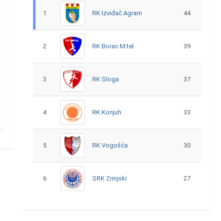
1
RK Izviđač Agram
44
2
RK Borac M:tel
39
3
RK Sloga
37
4
RK Konjuh
33
5
RK Vogošća
30
6
SRK Zrinjski
27