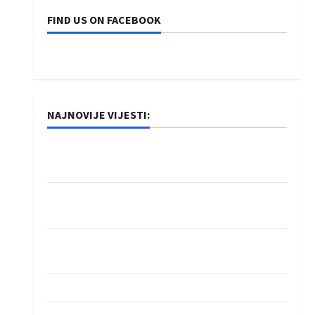
FIND US ON FACEBOOK
NAJNOVIJE VIJESTI:
Rukometaši Izviđača saznali protivnike u grupi
Evropske lige
IHF ukinuo suspenziju: Rusija i Bjelorusija
vraćaju se u međunarodni rukomet
Kentin Mahé novo pojačanje Rhein-Neckar
Löwena
Dragan Marković preuzeo tuniški Club Africain