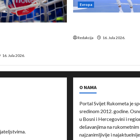
Evropa
Kentin Mahé novo pojačanj
Neckar Löwena
suspenziju: Rusija i
a vraćaju se u međunarodni
Redakcija
16. Jula 2026.
16. Jula 2026.
O NAMA
Portal Svijet Rukometa je sp
sredinom 2012. godine. Osnov
u Bosni i Hercegovini i region
dešavanjima na rukometnim 
ateljstvima.
najzanimljivije i najaktuelnij