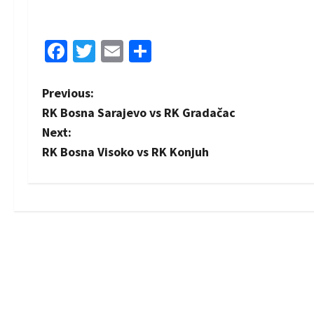
Facebook
Twitter
Email
Share
P
Previous:
RK Bosna Sarajevo vs RK Gradačac
o
Next:
s
RK Bosna Visoko vs RK Konjuh
t
n
a
v
i