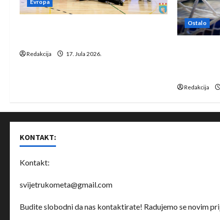
Evropa
Ostalo
Rukometaši Izviđača saznali
protivnike u grupi Evropske lige
IHF ukinuo 
Redakcija
17. Jula 2026.
Bjelorusij
rukomet
Redakcija
KONTAKT:
Kontakt:
svijetrukometa@gmail.com
Budite slobodni da nas kontaktirate! Radujemo se novim prij