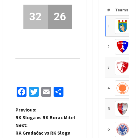
#
Teams
32
26
1
R
2
R
3
R
4
R
Facebook
Twitter
Email
Share
5
R
P
Previous:
RK Sloga vs RK Borac M:tel
o
Next:
6
S
RK Gradačac vs RK Sloga