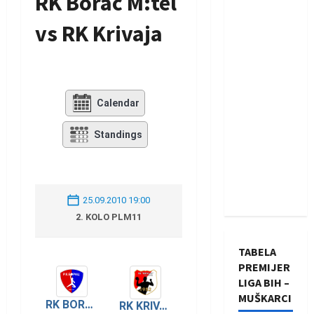
RK Borac M:tel
vs RK Krivaja
Calendar
Standings
25.09.2010 19:00
2. KOLO PLM11
TABELA
PREMIJER
LIGA BIH –
MUŠKARCI
RK BORAC M:TEL
RK KRIVAJA