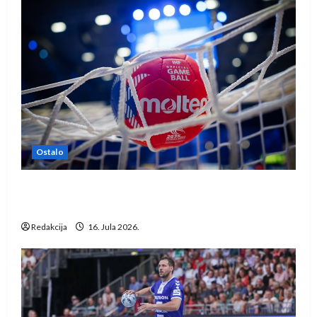
Ostalo
IHF ukinuo suspenziju: Rusija i Bjelorusija
vraćaju se u međunarodni rukomet
Redakcija
16. Jula 2026.