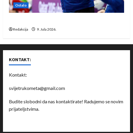
Ostalo
Dragan Marković preuzeo tuniški Club Africain
Redakcija
9. Jula 2026.
KONTAKT:
Kontakt:
svijetrukometa@gmail.com
Budite slobodni da nas kontaktirate! Radujemo se novim
prijateljstvima.