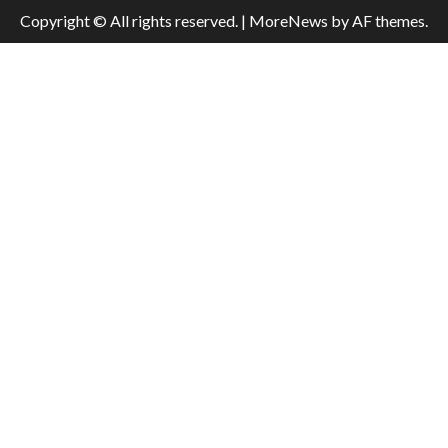
Copyright © All rights reserved.
|
MoreNews
by AF themes.