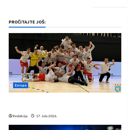
PROČITAJTE JOŠ:
Evropa
Rukometaši Izviđača saznali protivnike u grupi
Evropske lige
Redakcija
17. Jula 2026.