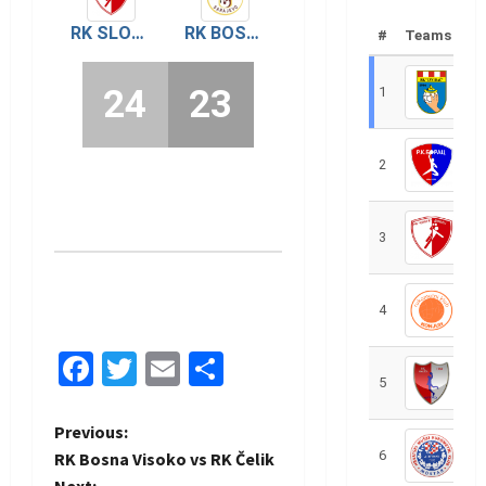
RK SLOGA
RK BOSNA SARAJEVO
#
Teams
24
23
1
R
2
R
3
R
4
R
Facebook
Twitter
Email
Share
5
R
P
Previous:
6
S
RK Bosna Visoko vs RK Čelik