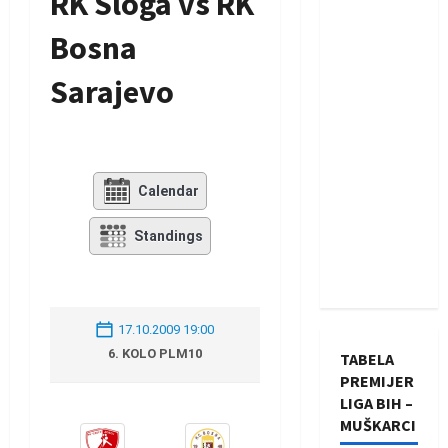
RK Sloga vs RK
Bosna
Sarajevo
Calendar
Standings
17.10.2009 19:00
6. KOLO PLM10
TABELA
PREMIJER
LIGA BIH –
MUŠKARCI