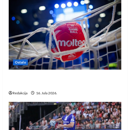
Ostalo
IHF ukinuo suspenziju: Rusija i Bjelorusija
vraćaju se u međunarodni rukomet
Redakcija
16. Jula 2026.