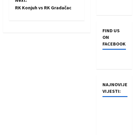
o
Next:
RK Konjuh vs RK Gradačac
s
t
FIND US
n
ON
FACEBOOK
a
v
i
NAJNOVIJE
g
VIJESTI:
a
Rukometaši
t
Izviđača
saznali
i
protivnike