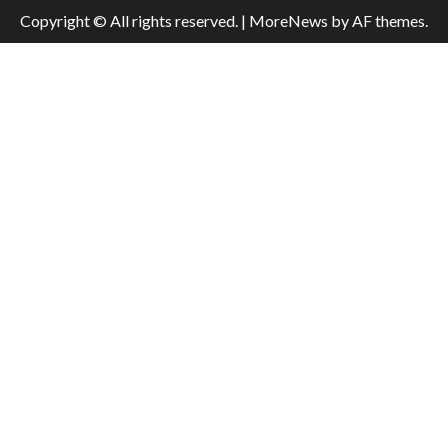
Copyright © All rights reserved.
|
MoreNews
by AF themes.