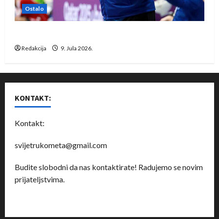
Ostalo
Dragan Marković preuzeo tuniški Club Africain
Redakcija
9. Jula 2026.
KONTAKT:
Kontakt:
svijetrukometa@gmail.com
Budite slobodni da nas kontaktirate! Radujemo se novim
prijateljstvima.