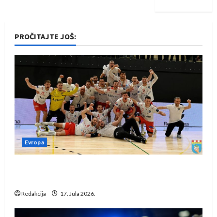
PROČITAJTE JOŠ:
Evropa
Rukometaši Izviđača saznali protivnike u grupi
Evropske lige
Redakcija
17. Jula 2026.