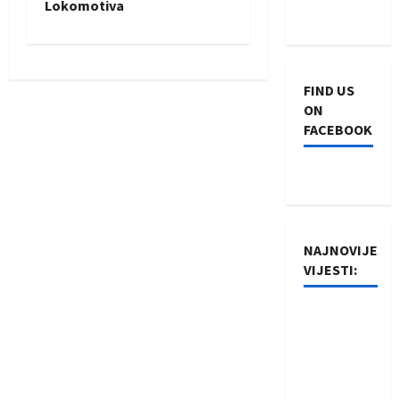
Lokomotiva
t
n
FIND US
a
ON
FACEBOOK
v
i
g
NAJNOVIJE
a
VIJESTI:
t
Rukometaši
i
Izviđača
saznali
o
protivnike