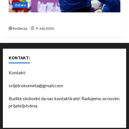
Ostalo
Dragan Marković preuzeo tuniški Club Africain
Redakcija
9. Jula 2026.
KONTAKT:
Kontakt:
svijetrukometa@gmail.com
Budite slobodni da nas kontaktirate! Radujemo se novim
prijateljstvima.