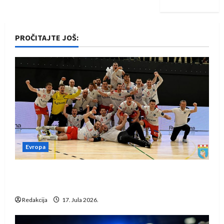
PROČITAJTE JOŠ:
Evropa
Rukometaši Izviđača saznali protivnike u grupi
Evropske lige
Redakcija
17. Jula 2026.