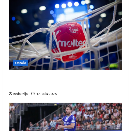
Ostalo
IHF ukinuo suspenziju: Rusija i Bjelorusija
vraćaju se u međunarodni rukomet
Redakcija
16. Jula 2026.