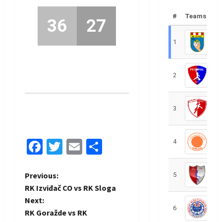
#
Teams
36
27
1
R
2
R
3
R
Facebook
Twitter
Email
Share
4
R
P
Previous:
5
R
RK Izviđač CO vs RK Sloga
o
Next:
6
S
RK Goražde vs RK
s