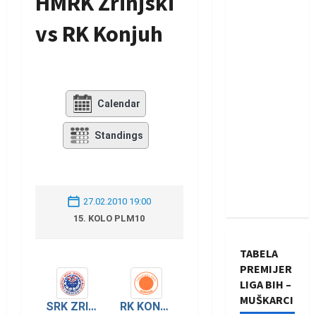
HMRK Zrinjski
vs RK Konjuh
Calendar
Standings
27.02.2010 19:00
15. KOLO PLM10
TABELA
PREMIJER
LIGA BIH –
MUŠKARCI
SRK ZRINJSKI
RK KONJUH