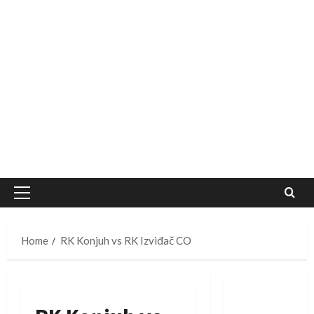
Primary
Menu
Home
RK Konjuh vs RK Izviđač CO