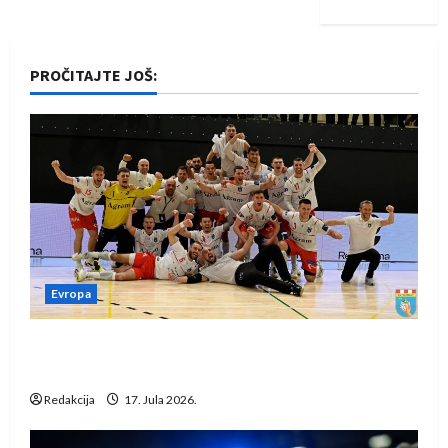
PROČITAJTE JOŠ:
Evropa
Rukometaši Izviđača saznali protivnike u grupi
Evropske lige
Redakcija
17. Jula 2026.