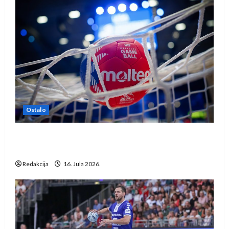
Ostalo
IHF ukinuo suspenziju: Rusija i Bjelorusija
vraćaju se u međunarodni rukomet
Redakcija
16. Jula 2026.