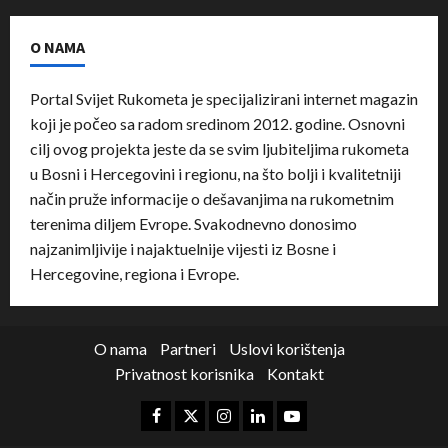
O NAMA
Portal Svijet Rukometa je specijalizirani internet magazin
koji je počeo sa radom sredinom 2012. godine. Osnovni
cilj ovog projekta jeste da se svim ljubiteljima rukometa
u Bosni i Hercegovini i regionu, na što bolji i kvalitetniji
način pruže informacije o dešavanjima na rukometnim
terenima diljem Evrope. Svakodnevno donosimo
najzanimljivije i najaktuelnije vijesti iz Bosne i
Hercegovine, regiona i Evrope.
O nama
Partneri
Uslovi korištenja
Privatnost korisnika
Kontakt