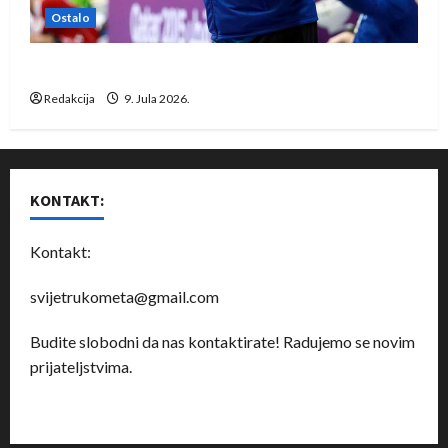
Ostalo
Dragan Marković preuzeo tuniški Club Africain
Redakcija
9. Jula 2026.
KONTAKT:
Kontakt:
svijetrukometa@gmail.com
Budite slobodni da nas kontaktirate! Radujemo se novim
prijateljstvima.