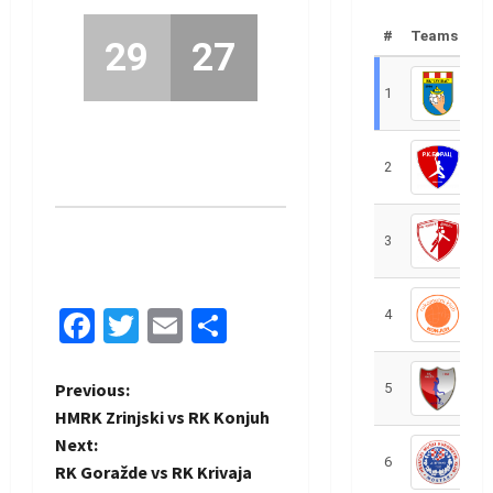
#
Teams
29
27
1
R
2
R
3
R
Facebook
Twitter
Email
Share
4
R
P
Previous:
5
R
HMRK Zrinjski vs RK Konjuh
o
Next:
6
S
RK Goražde vs RK Krivaja
s