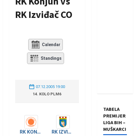
RK Konjuh vs
RK Izviđač CO
Calendar
Standings
07.12.2005 19:00
14. KOLO PLM6
TABELA
PREMIJER
LIGA BIH –
MUŠKARCI
RK KONJUH
RK IZVIĐAČ AGRAM