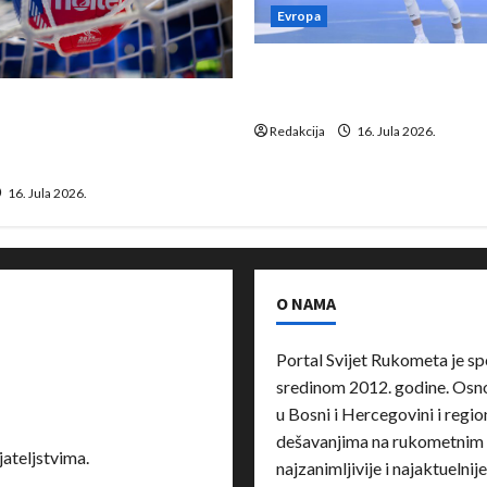
Evropa
Kentin Mahé novo pojačanj
Neckar Löwena
suspenziju: Rusija i
a vraćaju se u međunarodni
Redakcija
16. Jula 2026.
16. Jula 2026.
O NAMA
Portal Svijet Rukometa je sp
sredinom 2012. godine. Osnov
u Bosni i Hercegovini i region
dešavanjima na rukometnim 
ateljstvima.
najzanimljivije i najaktuelnij