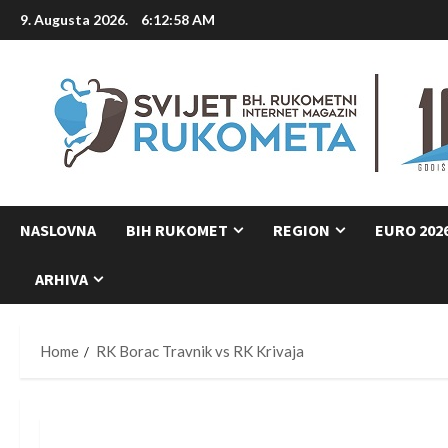
Skip
9. Augusta 2026.
6:12:59 AM
to
content
NASLOVNA
BIH RUKOMET
REGION
EURO 202
ARHIVA
Home
RK Borac Travnik vs RK Krivaja