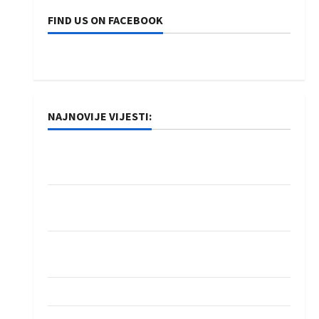
FIND US ON FACEBOOK
NAJNOVIJE VIJESTI:
Rukometaši Izviđača saznali protivnike u grupi
Evropske lige
IHF ukinuo suspenziju: Rusija i Bjelorusija
vraćaju se u međunarodni rukomet
Kentin Mahé novo pojačanje Rhein-Neckar
Löwena
Dragan Marković preuzeo tuniški Club Africain