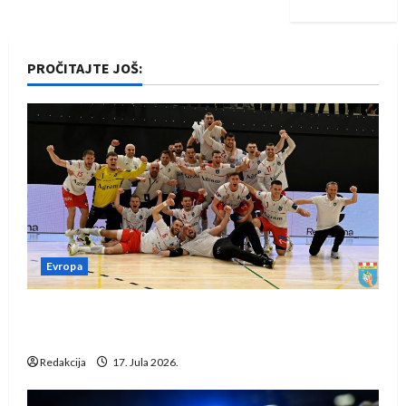
PROČITAJTE JOŠ:
Evropa
Rukometaši Izviđača saznali protivnike u grupi
Evropske lige
Redakcija
17. Jula 2026.