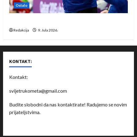
Ostalo
Dragan Marković preuzeo tuniški Club Africain
Redakcija
9. Jula 2026.
KONTAKT:
Kontakt:
svijetrukometa@gmail.com
Budite slobodni da nas kontaktirate! Radujemo se novim
prijateljstvima.