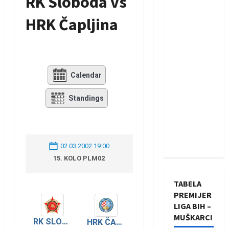
RK Sloboda vs
HRK Čapljina
Calendar
Standings
02.03.2002 19:00
15. KOLO PLM02
TABELA
PREMIJER
LIGA BIH –
MUŠKARCI
RK SLOBODA
HRK ČAPLJINA