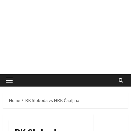
Primary
Menu
Home
RK Sloboda vs HRK Čapljina