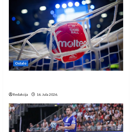
Ostalo
IHF ukinuo suspenziju: Rusija i Bjelorusija
vraćaju se u međunarodni rukomet
Redakcija
16. Jula 2026.