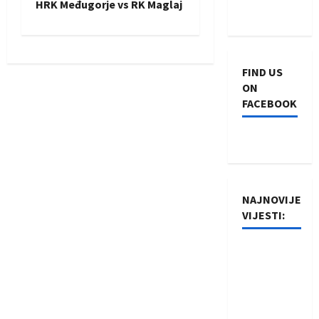
HRK Međugorje vs RK Maglaj
t
n
FIND US
a
ON
FACEBOOK
v
i
g
NAJNOVIJE
a
VIJESTI:
t
Rukometaši
i
Izviđača
saznali
o
protivnike