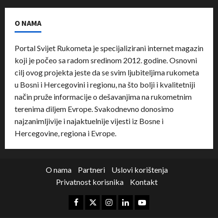
O NAMA
Portal Svijet Rukometa je specijalizirani internet magazin
koji je počeo sa radom sredinom 2012. godine. Osnovni
cilj ovog projekta jeste da se svim ljubiteljima rukometa
u Bosni i Hercegovini i regionu, na što bolji i kvalitetniji
način pruže informacije o dešavanjima na rukometnim
terenima diljem Evrope. Svakodnevno donosimo
najzanimljivije i najaktuelnije vijesti iz Bosne i
Hercegovine, regiona i Evrope.
O nama
Partneri
Uslovi korištenja
Privatnost korisnika
Kontakt