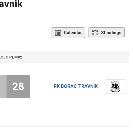
ravnik
Calendar
Standings
 KOLO PLM02
7
28
RK BORAC TRAVNIK