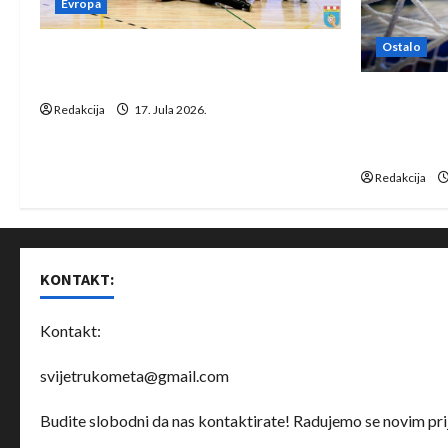
Evropa
Ostalo
Rukometaši Izviđača saznali
protivnike u grupi Evropske lige
IHF ukinuo 
Redakcija
17. Jula 2026.
Bjelorusij
rukomet
Redakcija
KONTAKT:
Kontakt:
svijetrukometa@gmail.com
Budite slobodni da nas kontaktirate! Radujemo se novim prij