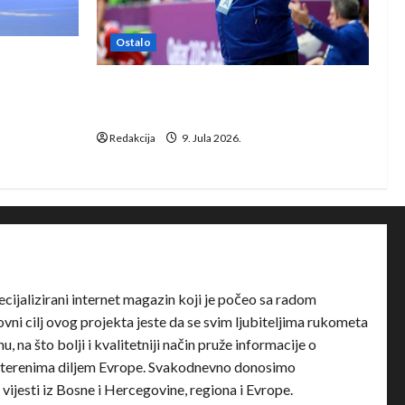
Ostalo
e Rhein-
Dragan Marković preuzeo tuniški
Club Africain
Redakcija
9. Jula 2026.
ecijalizirani internet magazin koji je počeo sa radom
ni cilj ovog projekta jeste da se svim ljubiteljima rukometa
u, na što bolji i kvalitetniji način pruže informacije o
terenima diljem Evrope. Svakodnevno donosimo
e vijesti iz Bosne i Hercegovine, regiona i Evrope.