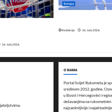
Evropa
Kentin Mahé novo pojačanj
Neckar Löwena
suspenziju: Rusija i
a vraćaju se u međunarodni
Redakcija
16. Jula 2026.
16. Jula 2026.
O NAMA
Portal Svijet Rukometa je sp
sredinom 2012. godine. Osnov
u Bosni i Hercegovini i region
dešavanjima na rukometnim 
ateljstvima.
najzanimljivije i najaktuelnij