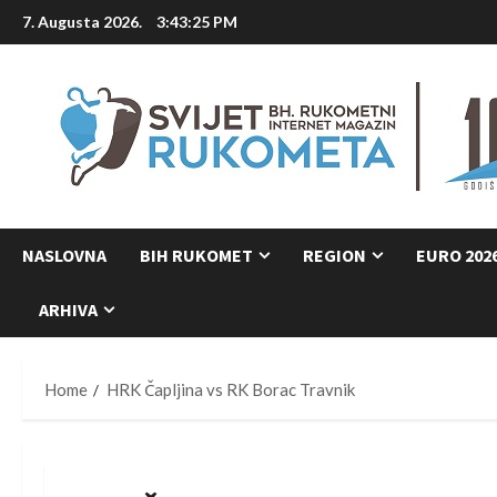
Skip
7. Augusta 2026.
3:43:26 PM
to
content
NASLOVNA
BIH RUKOMET
REGION
EURO 202
ARHIVA
Home
HRK Čapljina vs RK Borac Travnik