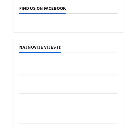
FIND US ON FACEBOOK
NAJNOVIJE VIJESTI:
Rukometaši Izviđača saznali protivnike u grupi
Evropske lige
IHF ukinuo suspenziju: Rusija i Bjelorusija
vraćaju se u međunarodni rukomet
Kentin Mahé novo pojačanje Rhein-Neckar
Löwena
Dragan Marković preuzeo tuniški Club Africain