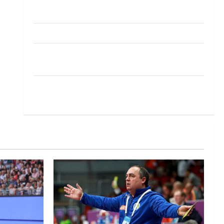
Pobjeda omladinske reprezentacije BiH na
otvaranju Evropskog prvenstva
Amar Herić novi je rukometaš Krivaje
RK Izviđač Agram izborio nastup u EHF
European League za sezonu 2026./2027.
Horvat trener obnovljenog Zagreba: Nadam se
iskoraku