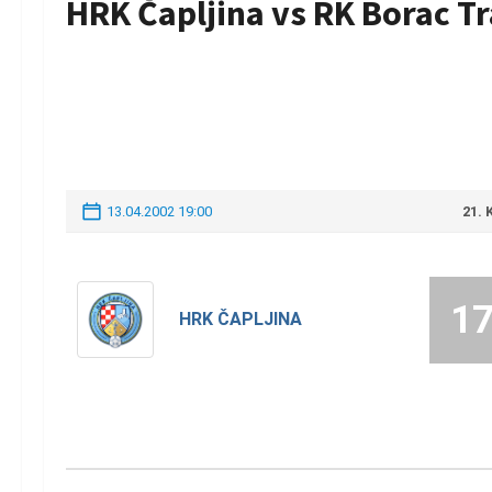
HRK Čapljina vs RK Borac T
13.04.2002 19:00
21.
1
HRK ČAPLJINA