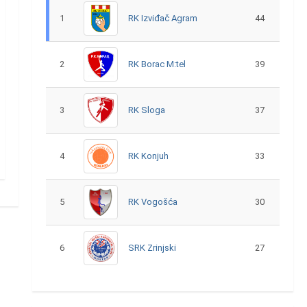
1
RK Izviđač Agram
44
2
RK Borac M:tel
39
3
RK Sloga
37
4
RK Konjuh
33
5
RK Vogošća
30
6
SRK Zrinjski
27