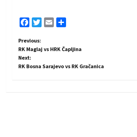
Facebook
Twitter
Email
Share
P
Previous:
RK Maglaj vs HRK Čapljina
o
Next:
s
RK Bosna Sarajevo vs RK Gračanica
t
n
a
v
i