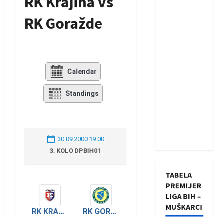
RK Krajina vs
RK Goražde
Calendar
Standings
30.09.2000 19:00
3. KOLO DPBIH01
TABELA
PREMIJER
LIGA BIH –
MUŠKARCI
RK KRAJINA
RK GORAŽDE