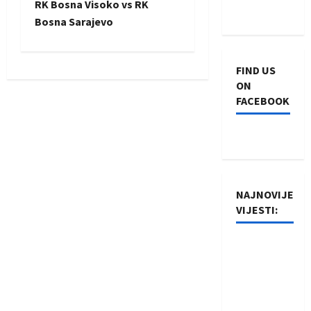
RK Bosna Visoko vs RK
t
Bosna Sarajevo
n
FIND US
a
ON
FACEBOOK
v
i
g
NAJNOVIJE
a
VIJESTI:
t
Rukometaši
i
Izviđača
saznali
o
protivnike