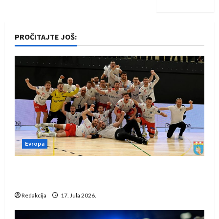
PROČITAJTE JOŠ:
Evropa
Rukometaši Izviđača saznali protivnike u grupi
Evropske lige
Redakcija
17. Jula 2026.