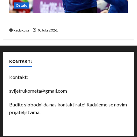
Ostalo
Dragan Marković preuzeo tuniški Club Africain
Redakcija
9. Jula 2026.
KONTAKT:
Kontakt:
svijetrukometa@gmail.com
Budite slobodni da nas kontaktirate! Radujemo se novim
prijateljstvima.