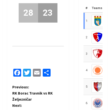
#
Teams
28
23
1
R
2
R
3
R
Facebook
Twitter
Email
Share
4
R
P
Previous:
5
R
RK Borac Travnik vs RK
o
Željezničar
6
S
Next:
s