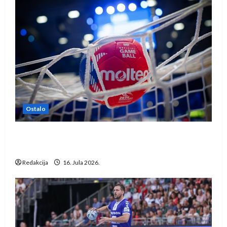
Ostalo
IHF ukinuo suspenziju: Rusija i Bjelorusija
vraćaju se u međunarodni rukomet
Redakcija
16. Jula 2026.