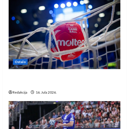
Ostalo
IHF ukinuo suspenziju: Rusija i Bjelorusija
vraćaju se u međunarodni rukomet
Redakcija
16. Jula 2026.