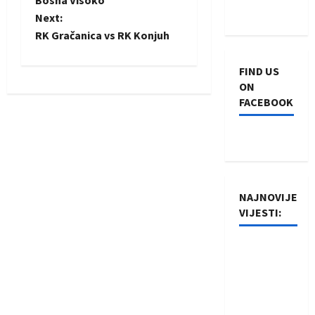
Next:
s
RK Gračanica vs RK Konjuh
t
FIND US
n
ON
FACEBOOK
a
v
i
NAJNOVIJE
g
VIJESTI:
a
Rukometaši
t
Izviđača
saznali
i
protivnike