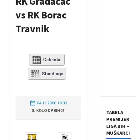
RK Gradačac
vs RK Borac
Travnik
Calendar
Standings
04.11.2000 19:00
8. KOLO DPBIH01
TABELA
PREMIJER
LIGA BIH –
MUŠKARCI