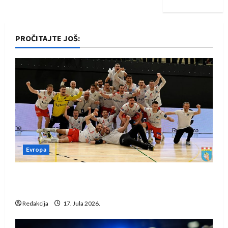
PROČITAJTE JOŠ:
Evropa
Rukometaši Izviđača saznali protivnike u grupi
Evropske lige
Redakcija
17. Jula 2026.