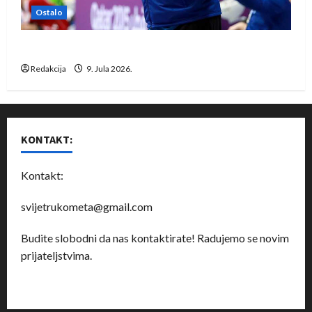
Ostalo
Dragan Marković preuzeo tuniški Club Africain
Redakcija
9. Jula 2026.
KONTAKT:
Kontakt:
svijetrukometa@gmail.com
Budite slobodni da nas kontaktirate! Radujemo se novim
prijateljstvima.