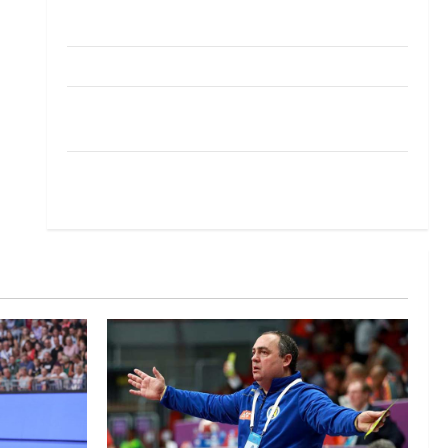
Pobjeda omladinske reprezentacije BiH na
otvaranju Evropskog prvenstva
Amar Herić novi je rukometaš Krivaje
RK Izviđač Agram izborio nastup u EHF
European League za sezonu 2026./2027.
Horvat trener obnovljenog Zagreba: Nadam se
iskoraku