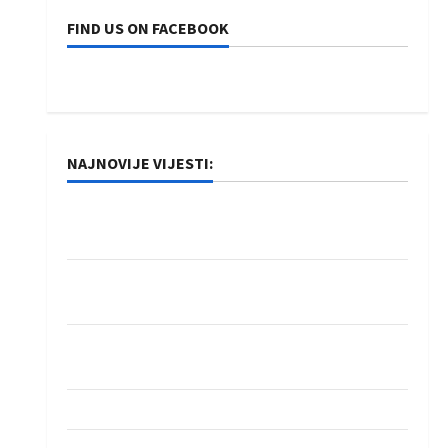
FIND US ON FACEBOOK
NAJNOVIJE VIJESTI:
Rukometaši Izviđača saznali protivnike u grupi
Evropske lige
IHF ukinuo suspenziju: Rusija i Bjelorusija
vraćaju se u međunarodni rukomet
Kentin Mahé novo pojačanje Rhein-Neckar
Löwena
Dragan Marković preuzeo tuniški Club Africain