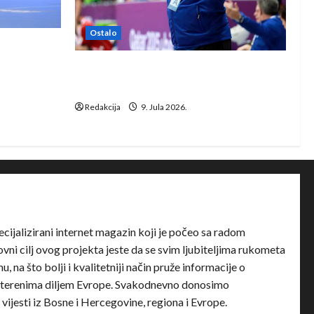
Ostalo
e Rhein-
Dragan Marković preuzeo tuniški
Club Africain
Redakcija
9. Jula 2026.
ecijalizirani internet magazin koji je počeo sa radom
ni cilj ovog projekta jeste da se svim ljubiteljima rukometa
u, na što bolji i kvalitetniji način pruže informacije o
terenima diljem Evrope. Svakodnevno donosimo
e vijesti iz Bosne i Hercegovine, regiona i Evrope.