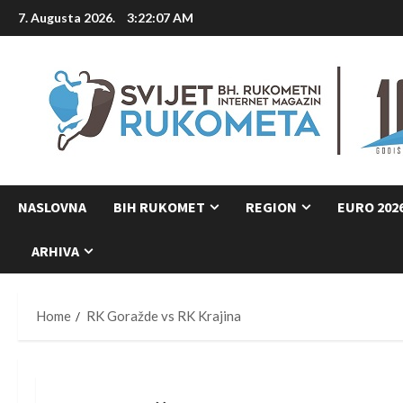
Skip
7. Augusta 2026.
3:22:08 AM
to
content
NASLOVNA
BIH RUKOMET
REGION
EURO 202
ARHIVA
Home
RK Goražde vs RK Krajina