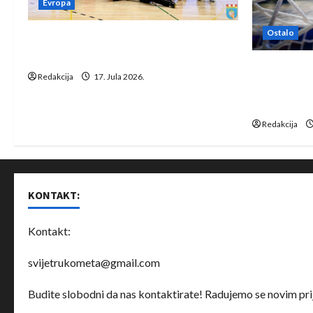
Evropa
Ostalo
Rukometaši Izviđača saznali
protivnike u grupi Evropske lige
IHF ukinuo 
Redakcija
17. Jula 2026.
Bjelorusij
rukomet
Redakcija
KONTAKT:
Kontakt:
svijetrukometa@gmail.com
Budite slobodni da nas kontaktirate! Radujemo se novim prij