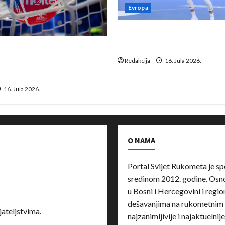
Evropa
Kentin Mahé novo pojačanj
Neckar Löwena
suspenziju: Rusija i
a vraćaju se u međunarodni
Redakcija
16. Jula 2026.
16. Jula 2026.
O NAMA
Portal Svijet Rukometa je sp
sredinom 2012. godine. Osnov
u Bosni i Hercegovini i region
dešavanjima na rukometnim 
ateljstvima.
najzanimljivije i najaktuelnij