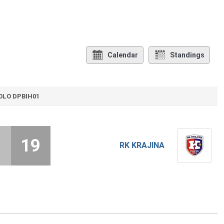
Calendar
Standings
KOLO DPBIH01
3
19
RK KRAJINA