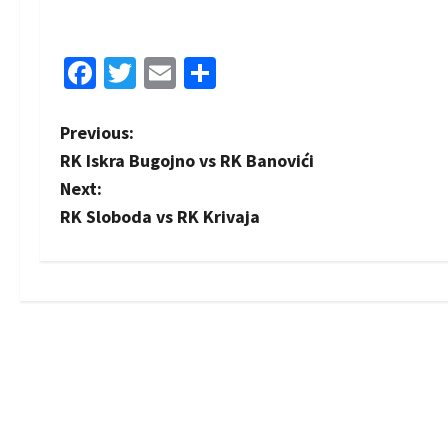
Facebook
Twitter
Email
Share
P
Previous:
RK Iskra Bugojno vs RK Banovići
o
Next:
s
RK Sloboda vs RK Krivaja
t
n
a
v
i