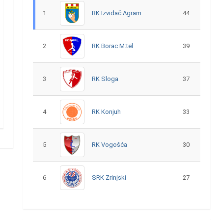
1
RK Izviđač Agram
44
2
RK Borac M:tel
39
3
RK Sloga
37
4
RK Konjuh
33
5
RK Vogošća
30
6
SRK Zrinjski
27