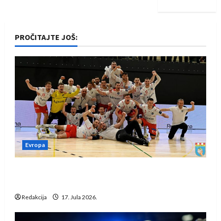
PROČITAJTE JOŠ:
Evropa
Rukometaši Izviđača saznali protivnike u grupi
Evropske lige
Redakcija
17. Jula 2026.