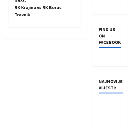
o
Next:
RK Krajina vs RK Borac
s
Travnik
t
FIND US
n
ON
FACEBOOK
a
v
i
NAJNOVIJE
g
VIJESTI:
a
Rukometaši
t
Izviđača
saznali
i
protivnike