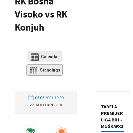
RK Bosna
Visoko vs RK
Konjuh
Calendar
Standings
05.05.2001 19:00
27. KOLO DPBIH01
TABELA
PREMIJER
LIGA BIH –
MUŠKARCI