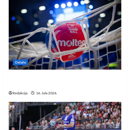
Ostalo
IHF ukinuo suspenziju: Rusija i Bjelorusija
vraćaju se u međunarodni rukomet
Redakcija
16. Jula 2026.