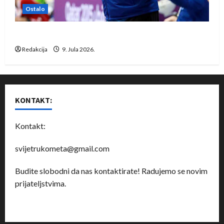
Ostalo
Dragan Marković preuzeo tuniški Club Africain
Redakcija
9. Jula 2026.
KONTAKT:
Kontakt:
svijetrukometa@gmail.com
Budite slobodni da nas kontaktirate! Radujemo se novim
prijateljstvima.