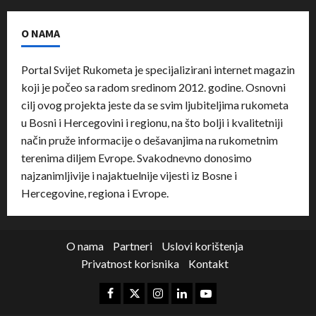
O NAMA
Portal Svijet Rukometa je specijalizirani internet magazin
koji je počeo sa radom sredinom 2012. godine. Osnovni
cilj ovog projekta jeste da se svim ljubiteljima rukometa
u Bosni i Hercegovini i regionu, na što bolji i kvalitetniji
način pruže informacije o dešavanjima na rukometnim
terenima diljem Evrope. Svakodnevno donosimo
najzanimljivije i najaktuelnije vijesti iz Bosne i
Hercegovine, regiona i Evrope.
O nama
Partneri
Uslovi korištenja
Privatnost korisnika
Kontakt