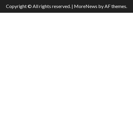
Copyright © All rights reserved.
|
MoreNews
by AF themes.