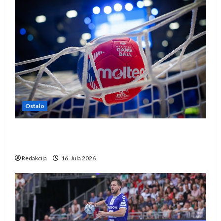
Ostalo
IHF ukinuo suspenziju: Rusija i Bjelorusija
vraćaju se u međunarodni rukomet
Redakcija
16. Jula 2026.