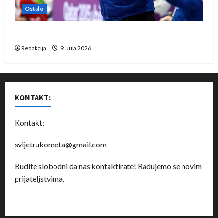
Ostalo
Dragan Marković preuzeo tuniški Club Africain
Redakcija
9. Jula 2026.
KONTAKT:
Kontakt:
svijetrukometa@gmail.com
Budite slobodni da nas kontaktirate! Radujemo se novim
prijateljstvima.