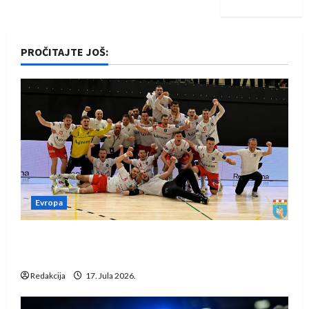
PROČITAJTE JOŠ:
Evropa
Rukometaši Izviđača saznali protivnike u grupi
Evropske lige
Redakcija
17. Jula 2026.