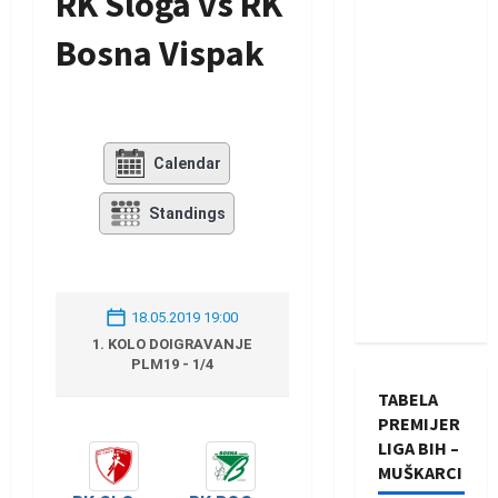
RK Sloga vs RK
Bosna Vispak
Calendar
Standings
18.05.2019 19:00
1. KOLO DOIGRAVANJE
PLM19 - 1/4
TABELA
PREMIJER
LIGA BIH –
MUŠKARCI