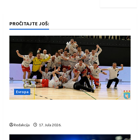
PROČITAJTE JOŠ:
Evropa
Rukometaši Izviđača saznali protivnike u grupi
Evropske lige
Redakcija
17. Jula 2026.