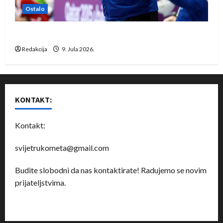
Ostalo
Dragan Marković preuzeo tuniški Club Africain
Redakcija
9. Jula 2026.
KONTAKT:
Kontakt:
svijetrukometa@gmail.com
Budite slobodni da nas kontaktirate! Radujemo se novim
prijateljstvima.