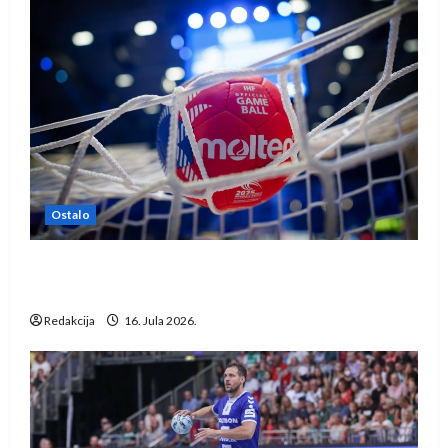
Ostalo
IHF ukinuo suspenziju: Rusija i Bjelorusija
vraćaju se u međunarodni rukomet
Redakcija
16. Jula 2026.